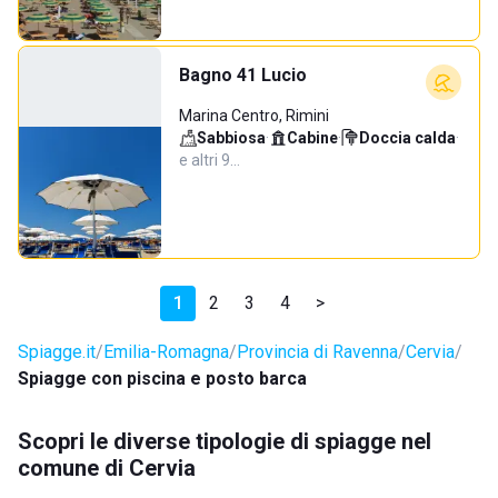
Bagno 41 Lucio
Marina Centro, Rimini
Sabbiosa
·
Cabine
·
Doccia calda
·
e altri 9…
1
2
3
4
>
Spiagge.it
Emilia-Romagna
Provincia di Ravenna
Cervia
Spiagge con piscina e posto barca
Scopri le diverse tipologie di spiagge nel
comune di Cervia