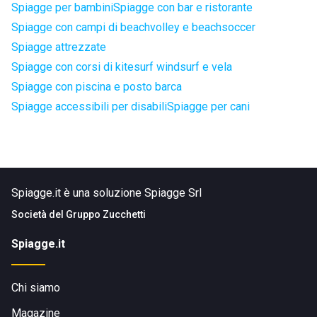
Spiagge per bambini
Spiagge con bar e ristorante
Spiagge con campi di beachvolley e beachsoccer
Spiagge attrezzate
Spiagge con corsi di kitesurf windsurf e vela
Spiagge con piscina e posto barca
Spiagge accessibili per disabili
Spiagge per cani
Spiagge.it è una soluzione Spiagge Srl
Società del
Gruppo Zucchetti
Spiagge.it
Chi siamo
Magazine