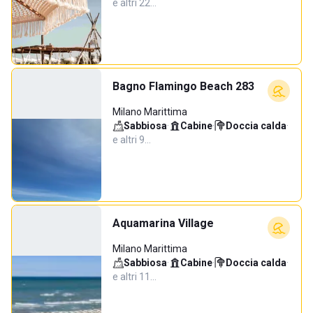
e altri 22…
Bagno Flamingo Beach 283
Milano Marittima
Sabbiosa
·
Cabine
·
Doccia calda
·
e altri 9…
Aquamarina Village
Milano Marittima
Sabbiosa
·
Cabine
·
Doccia calda
·
e altri 11…