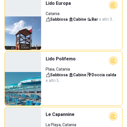
Lido Europa
Catania
Sabbiosa
·
Cabine
·
Bar
·
e altri 3…
Lido Polifemo
Plaia, Catania
Sabbiosa
·
Cabine
·
Doccia calda
·
e altri 5…
Le Capannine
La Playa, Catania