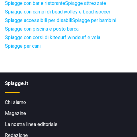
Spiagge con bar e ristorante
Spiagge attrezzate
Spiagge con campi di beachvolley e beachsoccer
Spiagge accessibili per disabili
Spiagge per bambini
Spiagge con piscina e posto barca
Spiagge con corsi di kitesurf windsurf e vela
Spiagge per cani
Spiagge.it
Chi siamo
Magazine
La nostra linea editoriale
Redazione