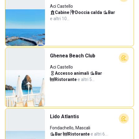
Aci Castello
Cabine
·
Doccia calda
·
Bar
·
e altri 10…
Ghenea Beach Club
Aci Castello
Accesso animali
·
Bar
·
Ristorante
·
e altri 5…
Lido Atlantis
Fondachello, Mascali
Bar
·
Ristorante
·
e altri 6…