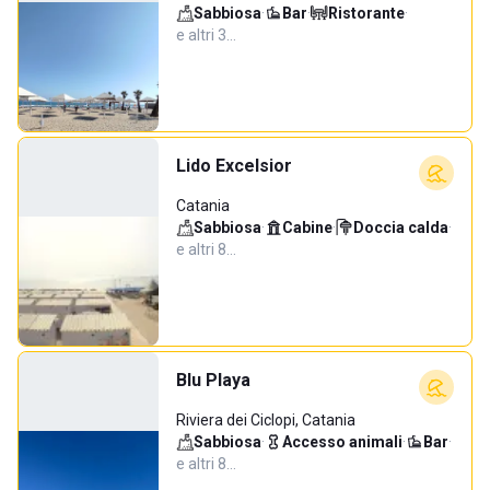
Sabbiosa
·
Bar
·
Ristorante
·
e altri 3…
Lido Excelsior
Catania
Sabbiosa
·
Cabine
·
Doccia calda
·
e altri 8…
Blu Playa
Riviera dei Ciclopi, Catania
Sabbiosa
·
Accesso animali
·
Bar
·
e altri 8…