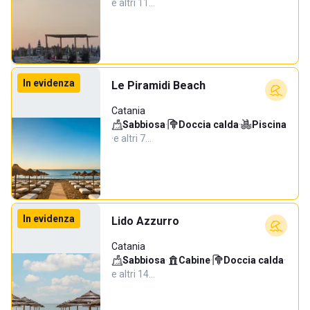
e altri 11…
In evidenza
Le Piramidi Beach
Catania
Sabbiosa
·
Doccia calda
·
Piscina
·
e altri 7…
In evidenza
Lido Azzurro
Catania
Sabbiosa
·
Cabine
·
Doccia calda
·
e altri 14…