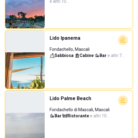
e altri 10…
Lido Ipanema
Fondachello, Mascali
Sabbiosa
·
Cabine
·
Bar
·
e altri 7…
Lido Palme Beach
Fondachello di Mascali, Mascali
Bar
·
Ristorante
·
e altri 10…