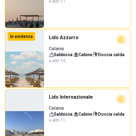
e altri 11…
In evidenza
Lido Azzurro
Catania
Sabbiosa
·
Cabine
·
Doccia calda
·
e altri 14…
Lido Internazionale
Catania
Sabbiosa
·
Cabine
·
Doccia calda
·
e altri 11…