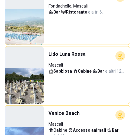
Fondachello, Mascali
Bar
·
Ristorante
·
e altri 6…
Lido Luna Rossa
Mascali
Sabbiosa
·
Cabine
·
Bar
·
e altri 12…
Venice Beach
Mascali
Cabine
·
Accesso animali
·
Bar
·