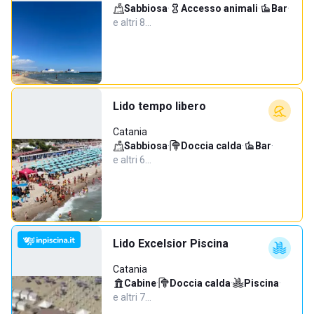
Sabbiosa
·
Accesso animali
·
Bar
·
e altri 8…
Lido tempo libero
Catania
Sabbiosa
·
Doccia calda
·
Bar
·
e altri 6…
Lido Excelsior Piscina
Catania
Cabine
·
Doccia calda
·
Piscina
·
e altri 7…