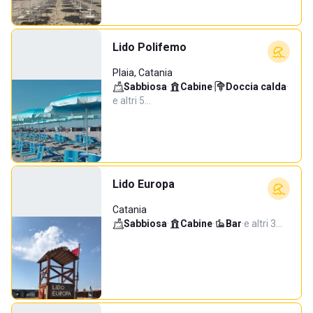
Lido Polifemo
Plaia, Catania
Sabbiosa
·
Cabine
·
Doccia calda
·
e altri 5…
Lido Europa
Catania
Sabbiosa
·
Cabine
·
Bar
·
e altri 3…