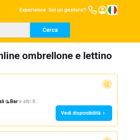
Experience
Sei un gestore?
Cerca
line ombrellone e lettino
li
·
Bar
·
e altri 8…
Vedi disponibilità