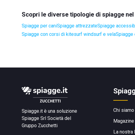
Scopri le diverse tipologie di spiagge ne
Spiagge per cani
Spiagge attrezzate
Spiagge accessibil
Spiagge con corsi di kitesurf windsurf e vela
Spiagge 
Spiagg
Chi siamo
Spiagge.it è una soluzione
Spiagge Srl
Società del
Magazine
Gruppo Zucchetti
La nostra 