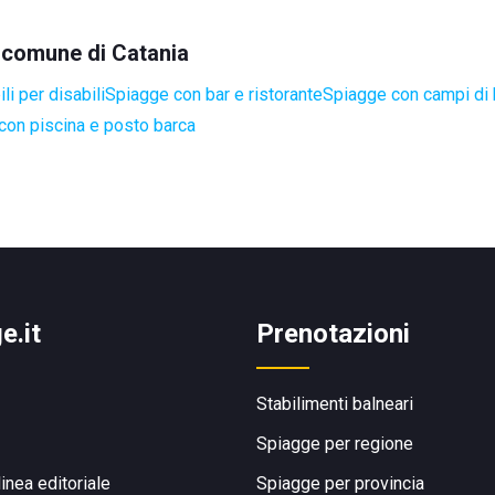
l comune di Catania
i per disabili
Spiagge con bar e ristorante
Spiagge con campi di
con piscina e posto barca
e.it
Prenotazioni
Stabilimenti balneari
Spiagge per regione
linea editoriale
Spiagge per provincia