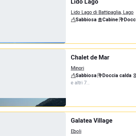
Lido Lago
Lido Lago di Battipaglia, Lago
Sabbiosa
·
Cabine
·
Docci
Chalet de Mar
Minori
Sabbiosa
·
Doccia calda
·
e altri 7…
Galatea Village
Eboli