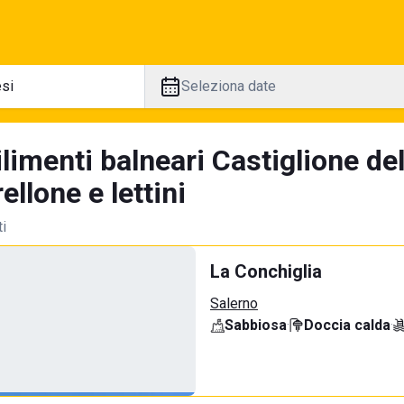
Seleziona date
limenti balneari Castiglione de
llone e lettini
ti
La Conchiglia
Salerno
Sabbiosa
·
Doccia calda
·