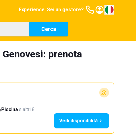
Experience
Sei un gestore?
Cerca
l Genovesi: prenota
Piscina
·
e altri 8…
Vedi disponibilità