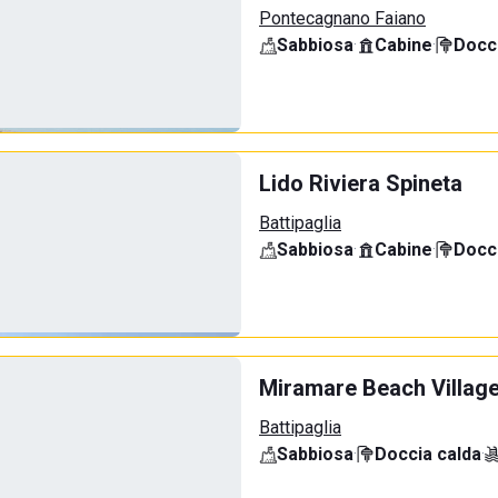
Pontecagnano Faiano
Sabbiosa
·
Cabine
·
Docci
Lido Riviera Spineta
Battipaglia
Sabbiosa
·
Cabine
·
Docci
Miramare Beach Villag
Battipaglia
Sabbiosa
·
Doccia calda
·