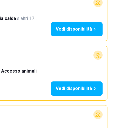
a calda
·
e altri 17…
Vedi disponibilità
Accesso animali
·
Vedi disponibilità