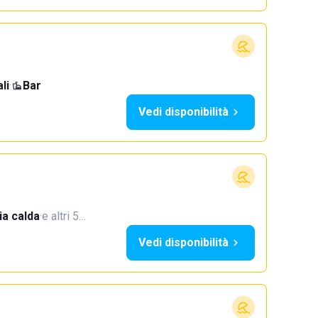
li
·
Bar
Vedi disponibilità
a calda
·
e altri 5…
Vedi disponibilità