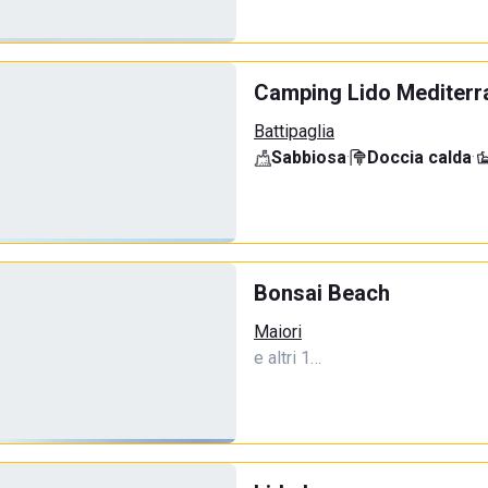
Camping Lido Mediterr
Battipaglia
Sabbiosa
·
Doccia calda
·
Bonsai Beach
Maiori
e altri 1…