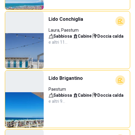
Lido Conchiglia
Laura, Paestum
Sabbiosa
·
Cabine
·
Doccia calda
·
e altri 11…
Lido Brigantino
Paestum
Sabbiosa
·
Cabine
·
Doccia calda
·
e altri 9…