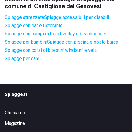
comune di Castiglione del Genovesi
Spiagge attrezzate
Spiagge accessibili per disabili
Spiagge con bar e ristorante
Spiagge con campi di beachvolley e beachsoccer
Spiagge per bambini
Spiagge con piscina e posto barca
Spiagge con corsi di kitesurf windsurf e vela
Spiagge per cani
Spiagge.it
Chi siamo
Magazine