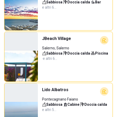
Sabbiosa
·
Doccia calda
·
Bar
·
e altri 6…
JBeach Village
Salerno, Salerno
Sabbiosa
·
Doccia calda
·
Piscina
·
e altri 6…
Lido Albatros
Pontecagnano Faiano
Sabbiosa
·
Cabine
·
Doccia calda
·
e altri 5…