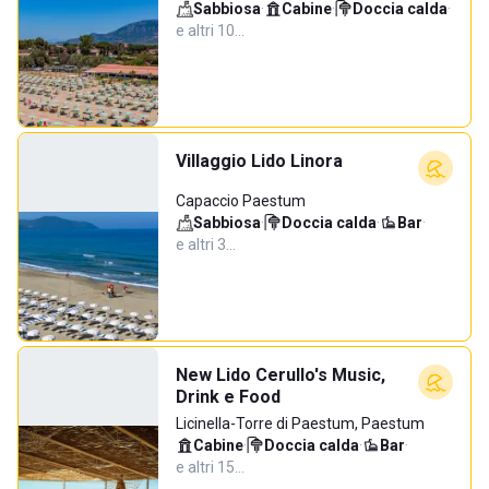
Sabbiosa
·
Cabine
·
Doccia calda
·
e altri 10…
Villaggio Lido Linora
Capaccio Paestum
Sabbiosa
·
Doccia calda
·
Bar
·
e altri 3…
New Lido Cerullo's Music,
Drink e Food
Licinella-Torre di Paestum, Paestum
Cabine
·
Doccia calda
·
Bar
·
e altri 15…