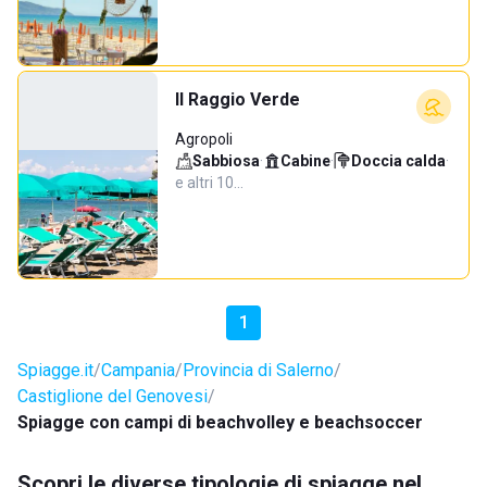
Il Raggio Verde
Agropoli
Sabbiosa
·
Cabine
·
Doccia calda
·
e altri 10…
1
Spiagge.it
Campania
Provincia di Salerno
Castiglione del Genovesi
Spiagge con campi di beachvolley e beachsoccer
Scopri le diverse tipologie di spiagge nel