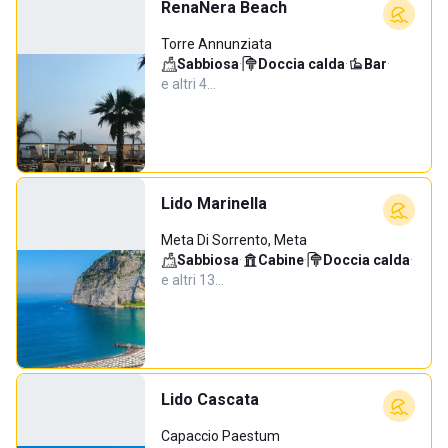
RenaNera Beach
Torre Annunziata
Sabbiosa
·
Doccia calda
·
Bar
·
e altri 4…
Lido Marinella
Meta Di Sorrento, Meta
Sabbiosa
·
Cabine
·
Doccia calda
·
e altri 13…
Lido Cascata
Capaccio Paestum