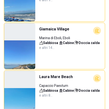
e altri 9…
Giamaica Village
Marina di Eboli, Eboli
Sabbiosa
·
Cabine
·
Doccia calda
·
e altri 14…
Laura Mare Beach
Capaccio Paestum
Sabbiosa
·
Cabine
·
Doccia calda
·
e altri 8…