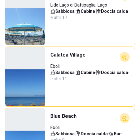
Lido Lago di Battipaglia, Lago
Sabbiosa
·
Cabine
·
Doccia calda
·
e altri 17…
Galatea Village
Eboli
Sabbiosa
·
Cabine
·
Doccia calda
·
e altri 11…
Blue Beach
Eboli
Sabbiosa
·
Doccia calda
·
Bar
·