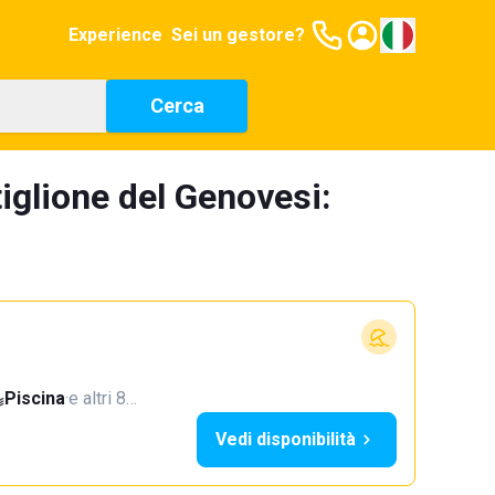
Experience
Sei un gestore?
Cerca
tiglione del Genovesi:
Piscina
·
e altri 8…
Vedi disponibilità