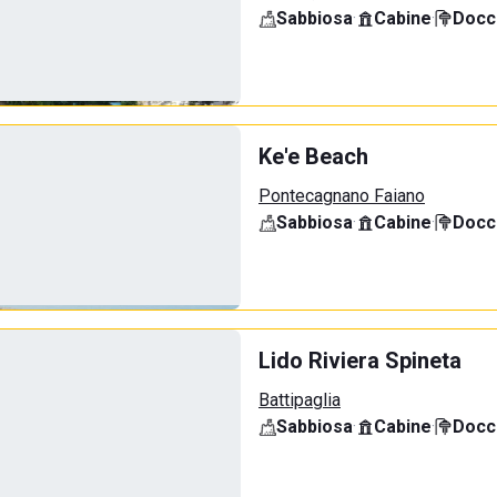
Sabbiosa
·
Cabine
·
Docci
Ke'e Beach
Pontecagnano Faiano
Sabbiosa
·
Cabine
·
Docci
Lido Riviera Spineta
Battipaglia
Sabbiosa
·
Cabine
·
Docci