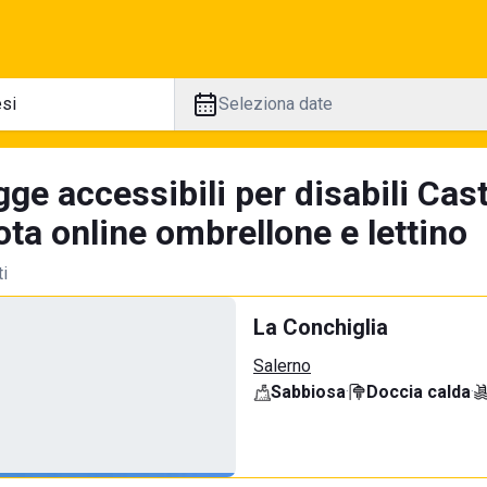
Seleziona date
ge accessibili per disabili Cas
ta online ombrellone e lettino
ti
La Conchiglia
Salerno
Sabbiosa
·
Doccia calda
·