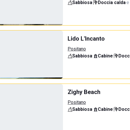
Sabbiosa
·
Doccia calda
·
e
Lido L'Incanto
Positano
Sabbiosa
·
Cabine
·
Docci
Zighy Beach
Positano
Sabbiosa
·
Cabine
·
Docci