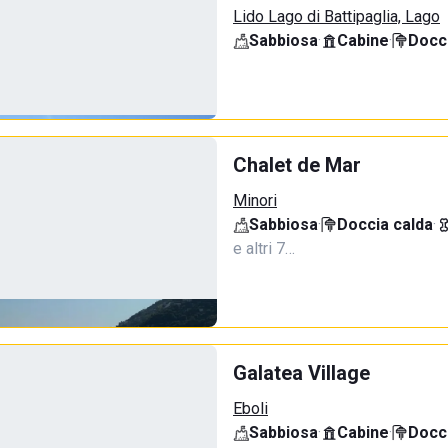
Lido Lago di Battipaglia, Lago
Sabbiosa
·
Cabine
·
Docci
Chalet de Mar
Minori
Sabbiosa
·
Doccia calda
·
e altri 7…
Galatea Village
Eboli
Sabbiosa
·
Cabine
·
Docci