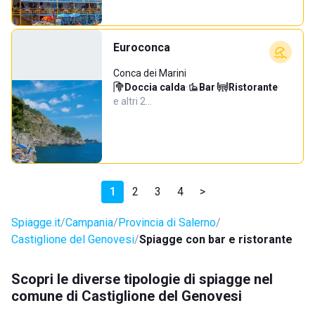
Euroconca
Conca dei Marini
Doccia calda
·
Bar
·
Ristorante
·
e altri 2…
1
2
3
4
>
Spiagge.it
Campania
Provincia di Salerno
Castiglione del Genovesi
Spiagge con bar e ristorante
Scopri le diverse tipologie di spiagge nel
comune di Castiglione del Genovesi