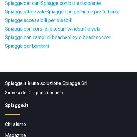
Spiagge per cani
Spiagge con bar e ristorante
Spiagge attrezzate
Spiagge con piscina e posto barca
Spiagge accessibili per disabili
Spiagge con corsi di kitesurf windsurf e vela
Spiagge con campi di beachvolley e beachsoccer
Spiagge per bambini
Spiagge.it è una soluzione Spiagge Srl
Società del
Gruppo Zucchetti
Spiagge.it
Chi siamo
Magazine