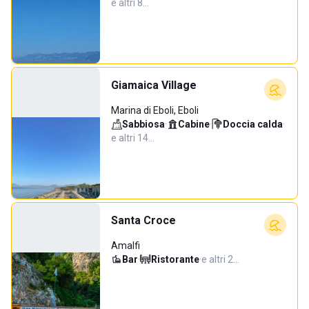
e altri 8…
Giamaica Village
Marina di Eboli, Eboli
Sabbiosa
·
Cabine
·
Doccia calda
·
e altri 14…
Santa Croce
Amalfi
Bar
·
Ristorante
·
e altri 2…