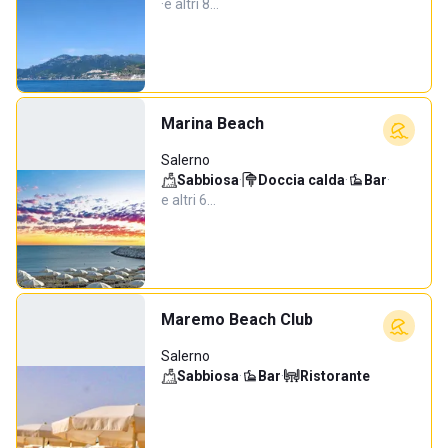
·
e altri 8…
Marina Beach
Salerno
Sabbiosa
·
Doccia calda
·
Bar
·
e altri 6…
Maremo Beach Club
Salerno
Sabbiosa
·
Bar
·
Ristorante