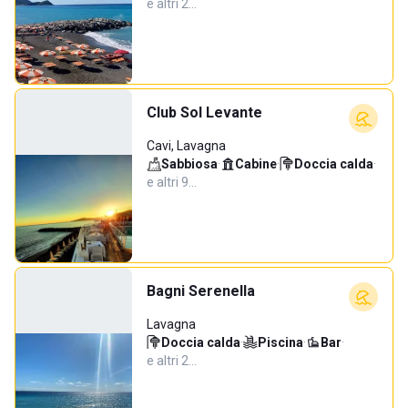
e altri 2…
Club Sol Levante
Cavi, Lavagna
Sabbiosa
·
Cabine
·
Doccia calda
·
e altri 9…
Bagni Serenella
Lavagna
Doccia calda
·
Piscina
·
Bar
·
e altri 2…