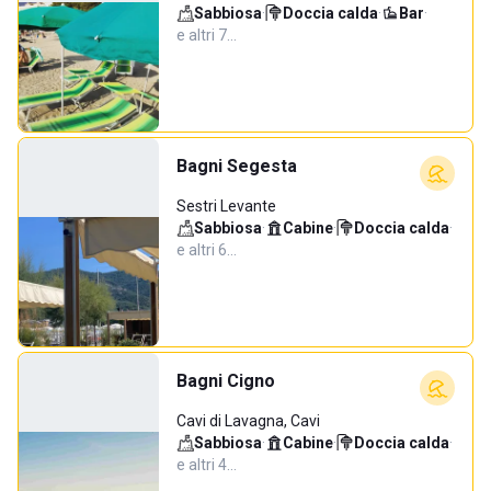
Sabbiosa
·
Doccia calda
·
Bar
·
e altri 7…
Bagni Segesta
Sestri Levante
Sabbiosa
·
Cabine
·
Doccia calda
·
e altri 6…
Bagni Cigno
Cavi di Lavagna, Cavi
Sabbiosa
·
Cabine
·
Doccia calda
·
e altri 4…