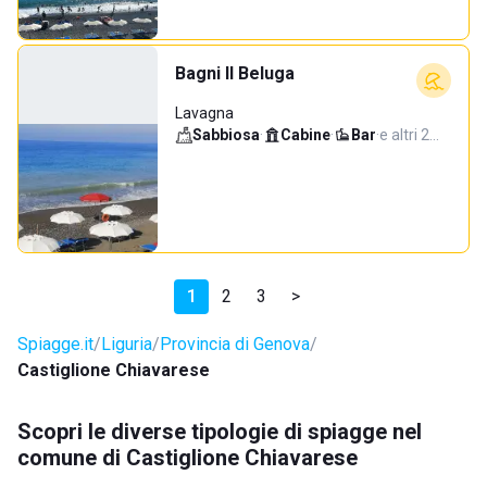
Bagni Il Beluga
Lavagna
Sabbiosa
·
Cabine
·
Bar
·
e altri 2…
1
2
3
>
Spiagge.it
Liguria
Provincia di Genova
Castiglione Chiavarese
Scopri le diverse tipologie di spiagge nel
comune di Castiglione Chiavarese