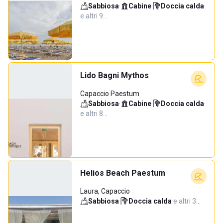
Sabbiosa
·
Cabine
·
Doccia calda
·
e altri 9…
Lido Bagni Mythos
Capaccio Paestum
Sabbiosa
·
Cabine
·
Doccia calda
·
e altri 8…
Helios Beach Paestum
Laura, Capaccio
Sabbiosa
·
Doccia calda
·
e altri 3…