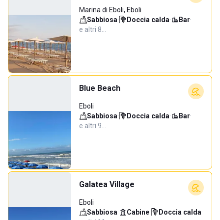
Marina di Eboli, Eboli
Sabbiosa
·
Doccia calda
·
Bar
·
e altri 8…
Blue Beach
Eboli
Sabbiosa
·
Doccia calda
·
Bar
·
e altri 9…
Galatea Village
Eboli
Sabbiosa
·
Cabine
·
Doccia calda
·