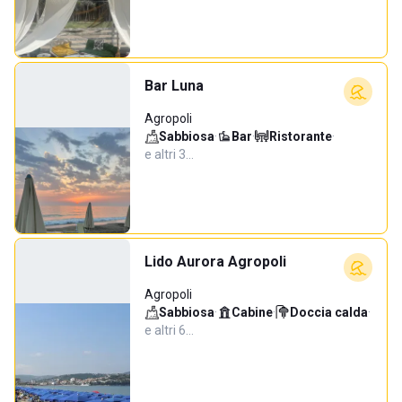
Bar Luna
Agropoli
Sabbiosa
·
Bar
·
Ristorante
·
e altri 3…
Lido Aurora Agropoli
Agropoli
Sabbiosa
·
Cabine
·
Doccia calda
·
e altri 6…