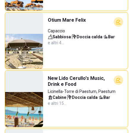
Otium Mare Felix
Capaccio
Sabbiosa
·
Doccia calda
·
Bar
·
e altri 4…
New Lido Cerullo's Music,
Drink e Food
Licinella-Torre di Paestum, Paestum
Cabine
·
Doccia calda
·
Bar
·
e altri 15…