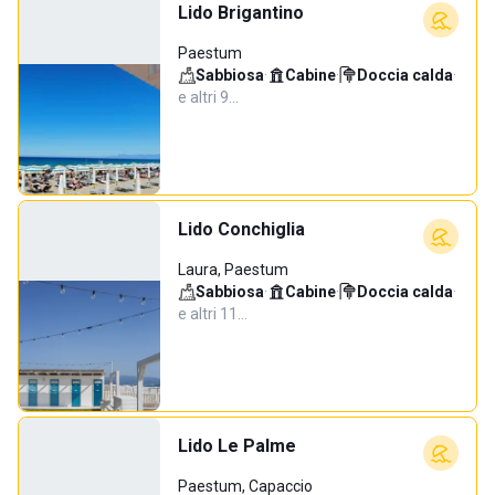
Lido Brigantino
Paestum
Sabbiosa
·
Cabine
·
Doccia calda
·
e altri 9…
Lido Conchiglia
Laura, Paestum
Sabbiosa
·
Cabine
·
Doccia calda
·
e altri 11…
Lido Le Palme
Paestum, Capaccio