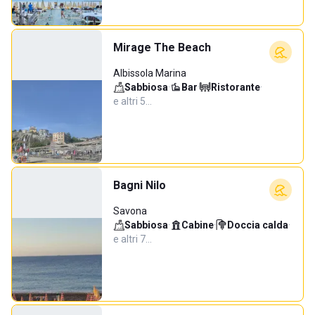
Mirage The Beach
Albissola Marina
Sabbiosa
·
Bar
·
Ristorante
·
e altri 5…
Bagni Nilo
Savona
Sabbiosa
·
Cabine
·
Doccia calda
·
e altri 7…