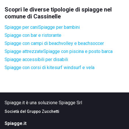
Scopri le diverse tipologie di spiagge nel
comune di Cassinelle
Spiagge per cani
Spiagge per bambini
Spiagge con bar e ristorante
Spiagge con campi di beachvolley e beachsoccer
Spiagge attrezzate
Spiagge con piscina e posto barca
Spiagge accessibili per disabili
Spiagge con corsi di kitesurf windsurf e vela
Spiagge.it è una soluzione Spiagge Srl
Società del
Gruppo Zucchetti
Spiagge.it