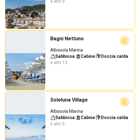
e altri 9…
Bagni Nettuno
Albissola Marina
Sabbiosa
·
Cabine
·
Doccia calda
·
e altri 13…
Soleluna Village
Albissola Marina
Sabbiosa
·
Cabine
·
Doccia calda
·
e altri 5…