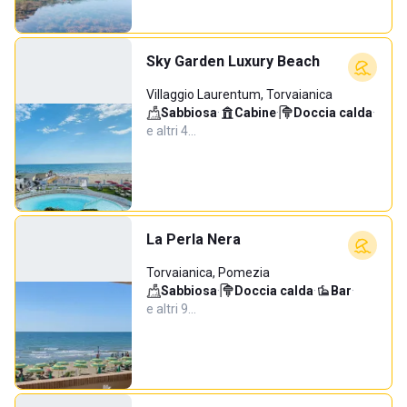
Sky Garden Luxury Beach
Villaggio Laurentum, Torvaianica
Sabbiosa
·
Cabine
·
Doccia calda
·
e altri 4…
La Perla Nera
Torvaianica, Pomezia
Sabbiosa
·
Doccia calda
·
Bar
·
e altri 9…