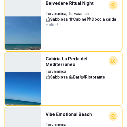
Belvedere Ritual Night
Torvaianica, Torvaianica
Sabbiosa
·
Cabine
·
Doccia calda
·
e altri 6…
Cabiria La Perla del
Mediterraneo
Torvaianica
Sabbiosa
·
Bar
·
Ristorante
Vibe Emotional Beach
Torvaianica