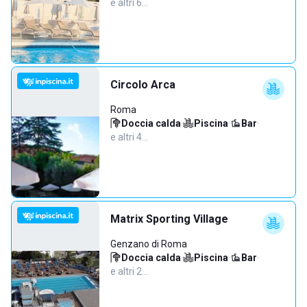
e altri 6…
Circolo Arca
Roma
Doccia calda
·
Piscina
·
Bar
·
e altri 4…
Matrix Sporting Village
Genzano di Roma
Doccia calda
·
Piscina
·
Bar
·
e altri 2…