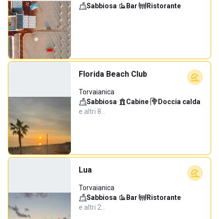
Sabbiosa
·
Bar
·
Ristorante
Florida Beach Club
Torvaianica
Sabbiosa
·
Cabine
·
Doccia calda
·
e altri 8…
Lua
Torvaianica
Sabbiosa
·
Bar
·
Ristorante
·
e altri 2…