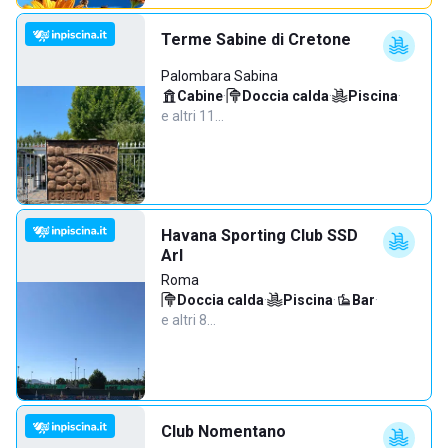
Terme Sabine di Cretone
Palombara Sabina
Cabine
·
Doccia calda
·
Piscina
·
e altri 11…
Havana Sporting Club SSD
Arl
Roma
Doccia calda
·
Piscina
·
Bar
·
e altri 8…
Club Nomentano