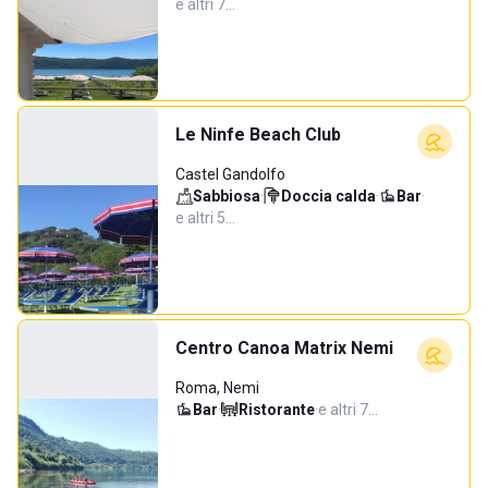
e altri 7…
Le Ninfe Beach Club
Castel Gandolfo
Sabbiosa
·
Doccia calda
·
Bar
·
e altri 5…
Centro Canoa Matrix Nemi
Roma, Nemi
Bar
·
Ristorante
·
e altri 7…