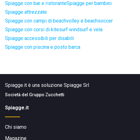
Spiagge con bar e ristorante
Spiagge per bambini
Spiagge attrezzate
Spiagge con campi di beachvolley e beachsoccer
Spiagge con corsi di kitesurf windsurf e vela
Spiagge accessibili per disabili
Spiagge con piscina e posto barca
Spiagge.it è una soluzione Spiagge Srl
Società del
Gruppo Zucchetti
Spiagge.it
Chi siamo
Magazine