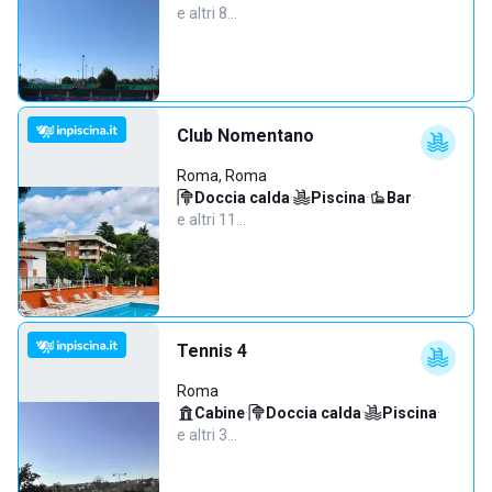
e altri 8…
Club Nomentano
Roma, Roma
Doccia calda
·
Piscina
·
Bar
·
e altri 11…
Tennis 4
Roma
Cabine
·
Doccia calda
·
Piscina
·
e altri 3…