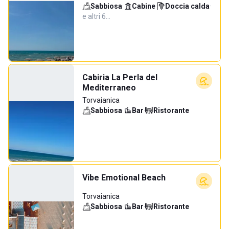
Sabbiosa
·
Cabine
·
Doccia calda
·
e altri 6…
Cabiria La Perla del
Mediterraneo
Torvaianica
Sabbiosa
·
Bar
·
Ristorante
Vibe Emotional Beach
Torvaianica
Sabbiosa
·
Bar
·
Ristorante