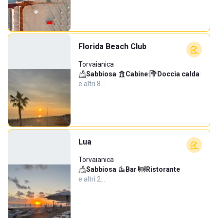
Florida Beach Club
Torvaianica
Sabbiosa
·
Cabine
·
Doccia calda
·
e altri 8…
Lua
Torvaianica
Sabbiosa
·
Bar
·
Ristorante
·
e altri 2…