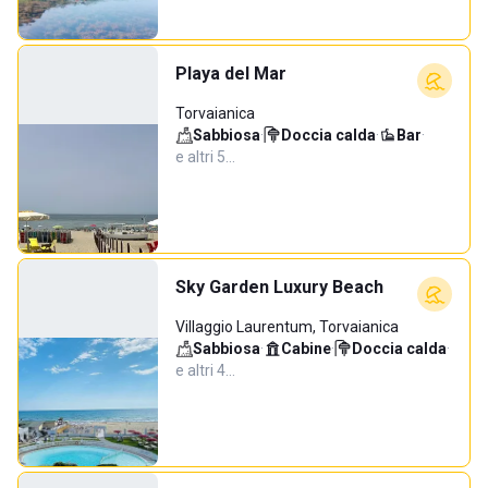
Playa del Mar
Torvaianica
Sabbiosa
·
Doccia calda
·
Bar
·
e altri 5…
Sky Garden Luxury Beach
Villaggio Laurentum, Torvaianica
Sabbiosa
·
Cabine
·
Doccia calda
·
e altri 4…