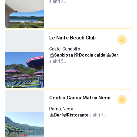
e altri 7…
Le Ninfe Beach Club
Castel Gandolfo
Sabbiosa
·
Doccia calda
·
Bar
·
e altri 5…
Centro Canoa Matrix Nemi
Roma, Nemi
Bar
·
Ristorante
·
e altri 7…