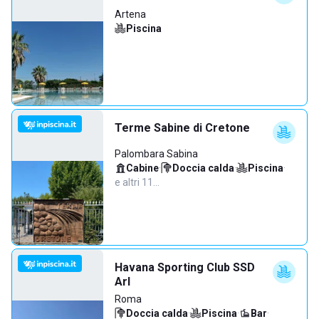
Artena
Piscina
Terme Sabine di Cretone
Palombara Sabina
Cabine
·
Doccia calda
·
Piscina
·
e altri 11…
Havana Sporting Club SSD
Arl
Roma
Doccia calda
·
Piscina
·
Bar
·