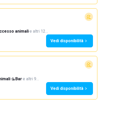
ccesso animali
·
e altri 12…
Vedi disponibilità
imali
·
Bar
·
e altri 9…
Vedi disponibilità