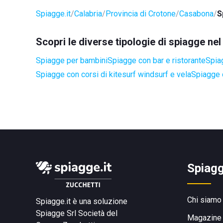
Spiagge.it
Calabria
Provincia di Crotone
Casabona
S
Scopri le diverse tipologie di spiagge n
Spiagge per bambini
Spiagge con bar e ristorante
Spia
Spiagge con corsi di kitesurf windsurf e vela
Spiagge 
Spiagg
Chi siamo
Spiagge.it è una soluzione
Spiagge Srl
Società del
Magazine