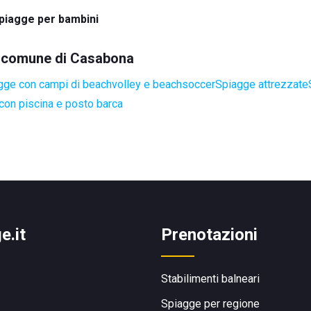
piagge per bambini
el comune di Casabona
gge con campi di beachvolley e beachsoccer
Spiagge attrezzate
con piscina e posto barca
e.it
Prenotazioni
Stabilimenti balneari
Spiagge per regione