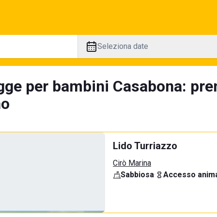
Seleziona date
gge per bambini Casabona: pren
no
Lido Turriazzo
Cirò Marina
Sabbiosa
·
Accesso anima