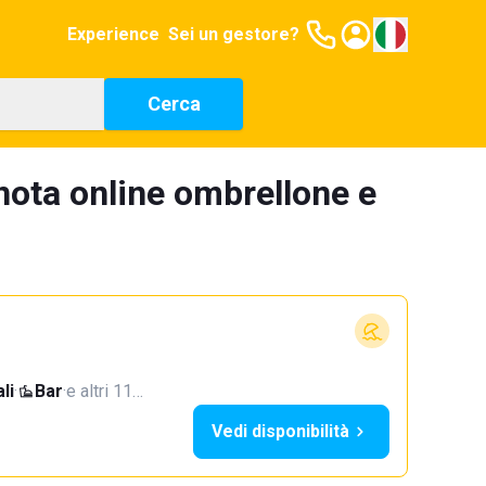
Experience
Sei un gestore?
Cerca
ota online ombrellone e
li
·
Bar
·
e altri 11…
Vedi disponibilità