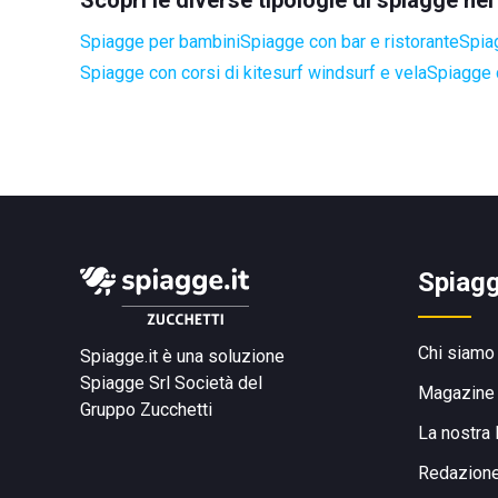
Scopri le diverse tipologie di spiagge n
Spiagge per bambini
Spiagge con bar e ristorante
Spia
Spiagge con corsi di kitesurf windsurf e vela
Spiagge 
Spiagg
Chi siamo
Spiagge.it è una soluzione
Spiagge Srl
Società del
Magazine
Gruppo Zucchetti
La nostra 
Redazion