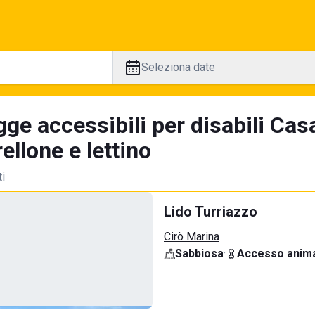
Seleziona date
gge accessibili per disabili Cas
llone e lettino
ti
Lido Turriazzo
Cirò Marina
Sabbiosa
·
Accesso anima