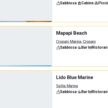
Sabbiosa
·
Cabine
·
Pisci
Mapapi Beach
Cropani Marina, Cropani
Sabbiosa
·
Bar
·
Ristoran
Lido Blue Marine
Sellia Marina
Sabbiosa
·
Bar
·
Ristoran