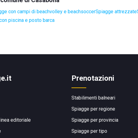
el comune di Casabona
gge con campi di beachvolley e beachsoccer
Spiagge attrezzate
con piscina e posto barca
e.it
Prenotazioni
Stabilimenti balneari
Spiagge per regione
linea editoriale
Spiagge per provincia
e
Spiagge per tipo