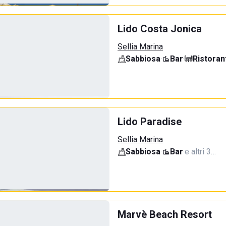
Lido Costa Jonica
Sellia Marina
Sabbiosa
·
Bar
·
Ristoran
Lido Paradise
Sellia Marina
Sabbiosa
·
Bar
·
e altri 3…
Marvè Beach Resort