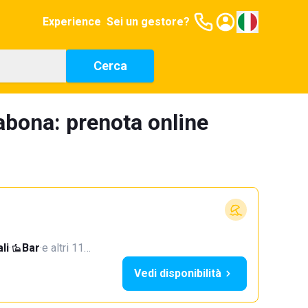
Experience
Sei un gestore?
Cerca
abona: prenota online
li
·
Bar
·
e altri 11…
Vedi disponibilità