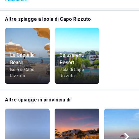
Serate animate con grigliate e beach party
Docce calde e servizi igienici disponibili
Altre spiagge a Isola di Capo Rizzuto
Aloha Beach si distingue per un'atmosfera vivace con
serate a tema e musica
, ideale per chi cerca un mix di
relax e intrattenimento. La
spiaggia attrezzata
offre
Le Castella
Calaserena
comfort e privacy, mentre lo staff dell'animazione rende
Beach
Resort
ogni giornata speciale.
Isola di Capo
Isola di Capo
Rizzuto
Rizzuto
DOVE SI TROVA ALOHA BEACH
Altre spiagge in provincia di
Aloha Beach si trova in Località Capo Piccolo snc, nell'Isola
di Capo Rizzuto, una delle località più suggestive della
Calabria. La zona è rinomata per le sue acque cristalline e il
paesaggio mozzafiato della riserva naturale marina.