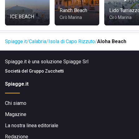
COME RAGGIUNGERE ALOHA BEACH
Ranch Beach
Lido Turriazz
ICE BEACH
Cirò Marina
Cirò Marina
Aloha Beach è facilmente raggiungibile grazie alla sua
posizione strategica nei pressi del Capo Rizzuto Resort.
Per chi arriva da fuori, la location è accessibile attraverso
Spiagge.it
Calabria
Isola di Capo Rizzuto
Aloha Beach
comode strade che collegano rapidamente al centro di
Isola di Capo Rizzuto e ad altre attrazioni della regione.
Spiagge.it è una soluzione Spiagge Srl
Approfittate del panorama lungo il tragitto per scoprire le
bellezze naturali calabresi.
Società del
Gruppo Zucchetti
Spiagge.it
Chi siamo
Magazine
La nostra linea editoriale
Redazione