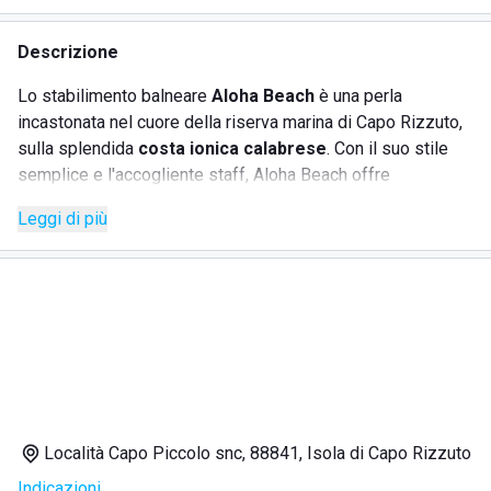
Descrizione
Lo stabilimento balneare
Aloha Beach
è una perla
incastonata nel cuore della riserva marina di Capo Rizzuto,
sulla splendida
costa ionica calabrese
. Con il suo stile
semplice e l'accogliente staff, Aloha Beach offre
un'esperienza indimenticabile di relax e divertimento.
Leggi di più
Situato direttamente sulla spiaggia, permette di godere
della brezza marina e dei servizi pensati per tutte le età.
SERVIZI
Servizio di bar e caffetteria per gustare piatti freddi o
caldi
American Bar con cocktail in riva al mare
Località Capo Piccolo snc, 88841, Isola di Capo Rizzuto
Affitto di lettini e ombrelloni
Indicazioni
Area giochi dedicata ai bambini con gonfiabili