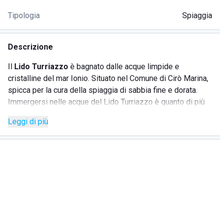
Tipologia
Spiaggia
Descrizione
Il
Lido Turriazzo
è bagnato dalle acque limpide e
cristalline del mar Ionio. Situato nel Comune di Cirò Marina,
spicca per la cura della spiaggia di sabbia fine e dorata.
Immergersi nelle acque del Lido Turriazzo è quanto di più
piacevole si possa desiderare prima di degustare i
Leggi di più
caratteristici piatti della cucina locale presso l'omonimo
ristorante.
Gli avventori hanno la possibilità di assaggiare gli
innumerevoli prodotti locali, all'insegna dei cibi più pregiati.
La cornice di un pasto perfetto è realizzata dalla
meravigliosa vista del mare che il luogo regala in maniera
incondizionata.