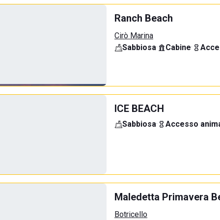
Ranch Beach
Cirò Marina
Sabbiosa
·
Cabine
·
Acce
ICE BEACH
Sabbiosa
·
Accesso anima
Maledetta Primavera B
Botricello