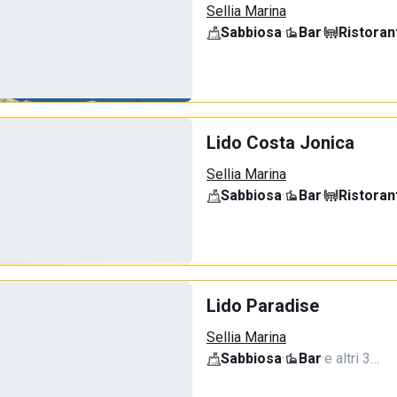
Sellia Marina
Sabbiosa
·
Bar
·
Ristoran
Lido Costa Jonica
Sellia Marina
Sabbiosa
·
Bar
·
Ristoran
Lido Paradise
Sellia Marina
Sabbiosa
·
Bar
·
e altri 3…