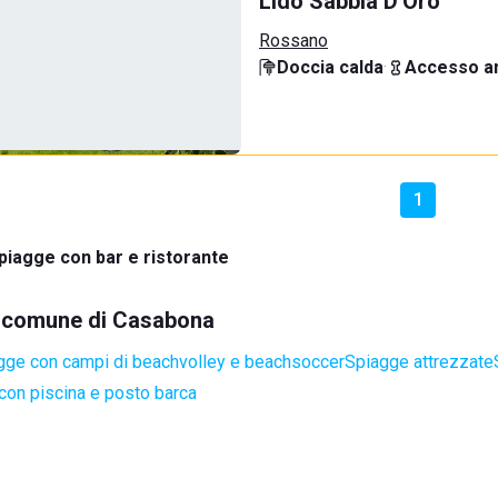
Lido Sabbia D'Oro
Rossano
Doccia calda
·
Accesso an
1
piagge con bar e ristorante
el comune di Casabona
gge con campi di beachvolley e beachsoccer
Spiagge attrezzate
con piscina e posto barca