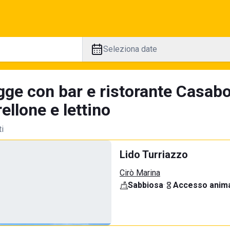
Seleziona date
gge con bar e ristorante Casabo
llone e lettino
ti
Lido Turriazzo
Cirò Marina
Sabbiosa
·
Accesso anima