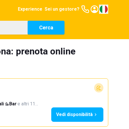
Experience
Sei un gestore?
Cerca
na: prenota online
li
·
Bar
·
e altri 11…
Vedi disponibilità