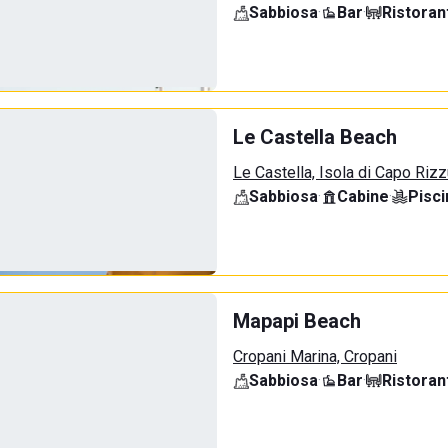
Sabbiosa
·
Bar
·
Ristoran
Le Castella Beach
Le Castella, Isola di Capo Riz
Sabbiosa
·
Cabine
·
Pisci
Mapapi Beach
Cropani Marina, Cropani
Sabbiosa
·
Bar
·
Ristoran