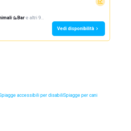
imali
·
Bar
·
e altri 9…
Vedi disponibilità
Spiagge accessibili per disabili
Spiagge per cani