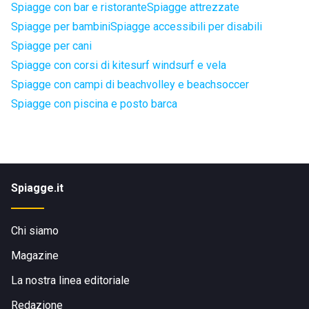
Spiagge con bar e ristorante
Spiagge attrezzate
Spiagge per bambini
Spiagge accessibili per disabili
Spiagge per cani
Spiagge con corsi di kitesurf windsurf e vela
Spiagge con campi di beachvolley e beachsoccer
Spiagge con piscina e posto barca
Spiagge.it
Chi siamo
Magazine
La nostra linea editoriale
Redazione