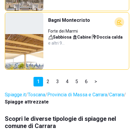
Bagni Montecristo
Forte dei Marmi
Sabbiosa
·
Cabine
·
Doccia calda
·
e altri 9…
1
2
3
4
5
6
>
Spiagge.it
Toscana
Provincia di Massa e Carrara
Carrara
Spiagge attrezzate
Scopri le diverse tipologie di spiagge nel
comune di Carrara