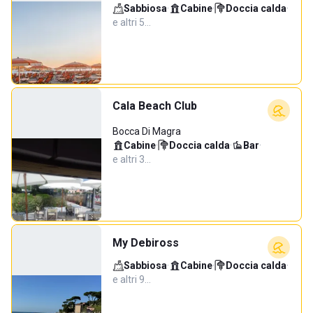
Sabbiosa
·
Cabine
·
Doccia calda
·
e altri 5…
Cala Beach Club
Bocca Di Magra
Cabine
·
Doccia calda
·
Bar
·
e altri 3…
My Debiross
Sabbiosa
·
Cabine
·
Doccia calda
·
e altri 9…