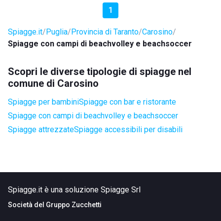
1
Spiagge.it
Puglia
Provincia di Taranto
Carosino
Spiagge con campi di beachvolley e beachsoccer
Scopri le diverse tipologie di spiagge nel
comune di Carosino
Spiagge per bambini
Spiagge con bar e ristorante
Spiagge con campi di beachvolley e beachsoccer
Spiagge attrezzate
Spiagge accessibili per disabili
Spiagge.it è una soluzione Spiagge Srl
Società del
Gruppo Zucchetti