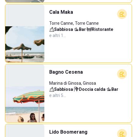
Cala Maka
Torre Canne, Torre Canne
Sabbiosa
·
Bar
·
Ristorante
·
e altri 1…
Bagno Cesena
Marina di Ginosa, Ginosa
Sabbiosa
·
Doccia calda
·
Bar
·
e altri 5…
Lido Boomerang