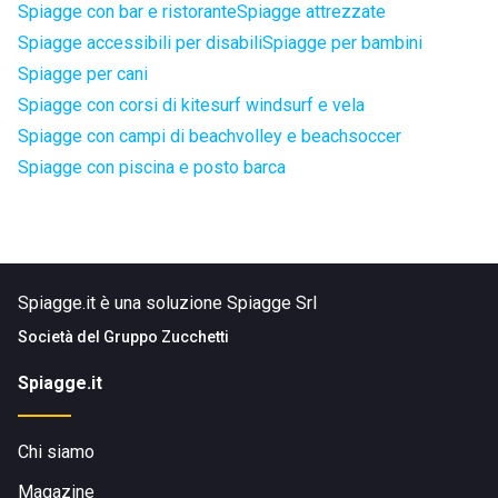
Spiagge con bar e ristorante
Spiagge attrezzate
Spiagge accessibili per disabili
Spiagge per bambini
Spiagge per cani
Spiagge con corsi di kitesurf windsurf e vela
Spiagge con campi di beachvolley e beachsoccer
Spiagge con piscina e posto barca
Spiagge.it è una soluzione Spiagge Srl
Società del
Gruppo Zucchetti
Spiagge.it
Chi siamo
Magazine