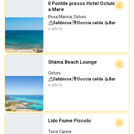
Il Pontile presso Hotel Ostuni
a Mare
Rosa Marina, Ostuni
Sabbiosa
·
Doccia calda
·
Bar
·
e altri 6…
Shäma Beach Lounge
Ostuni
Sabbiosa
·
Doccia calda
·
Bar
·
e altri 6…
Lido Fiume Piccolo
Torre Canne