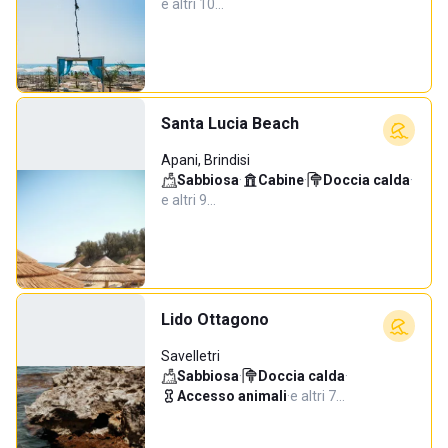
e altri 10…
Santa Lucia Beach
Apani, Brindisi
Sabbiosa
·
Cabine
·
Doccia calda
·
e altri 9…
Lido Ottagono
Savelletri
Sabbiosa
·
Doccia calda
·
Accesso animali
·
e altri 7…