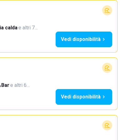
a calda
·
e altri 7…
Vedi disponibilità
Bar
·
e altri 6…
Vedi disponibilità