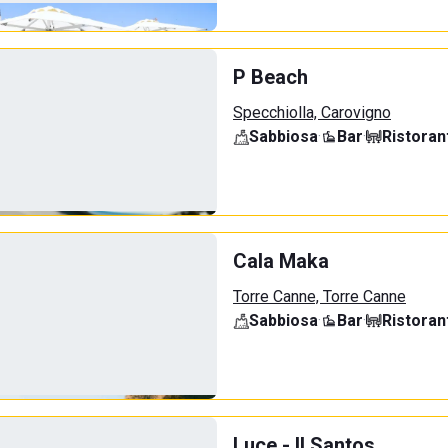
P Beach
Specchiolla, Carovigno
Sabbiosa
·
Bar
·
Ristoran
Cala Maka
Torre Canne, Torre Canne
Sabbiosa
·
Bar
·
Ristoran
Luce - Il Santos