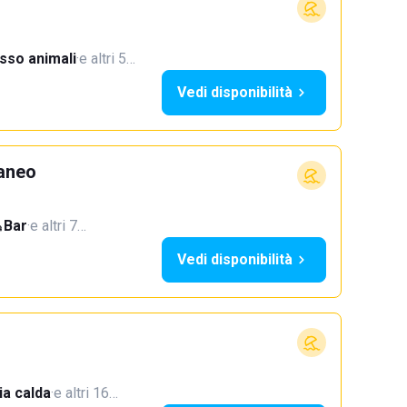
sso animali
·
e altri 5…
Vedi disponibilità
aneo
Bar
·
e altri 7…
Vedi disponibilità
a calda
·
e altri 16…