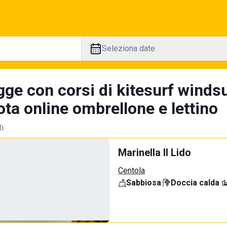
Seleziona date
gge con corsi di kitesurf winds
ta online ombrellone e lettino
ti
Marinella Il Lido
Centola
Sabbiosa
·
Doccia calda
·