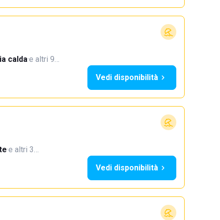
a calda
·
e altri 9…
Vedi disponibilità
te
·
e altri 3…
Vedi disponibilità