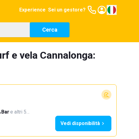
Experience
Sei un gestore?
Cerca
urf e vela Cannalonga:
Bar
·
e altri 5…
Vedi disponibilità