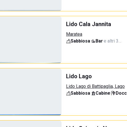
Lido Cala Jannita
Maratea
Sabbiosa
·
Bar
·
e altri 3…
Lido Lago
Lido Lago di Battipaglia, Lago
Sabbiosa
·
Cabine
·
Docci