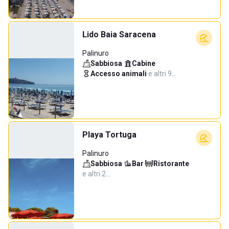
Lido Baia Saracena
Palinuro
Sabbiosa
·
Cabine
·
Accesso animali
·
e altri 9…
Playa Tortuga
Palinuro
Sabbiosa
·
Bar
·
Ristorante
·
e altri 2…