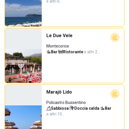
e altri 6…
Le Due Vele
Montecorice
Bar
·
Ristorante
·
e altri 2…
Marajò Lido
Policastro Bussentino
Sabbiosa
·
Doccia calda
·
Bar
·
e altri 10…