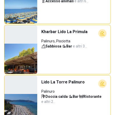
Accesso animali
·
e altri 6…
Kharbar Lido La Primula
Palinuro, Pisciotta
Sabbiosa
·
Bar
·
e altri 3…
Lido La Torre Palinuro
Palinuro
Doccia calda
·
Bar
·
Ristorante
·
e altri 2…