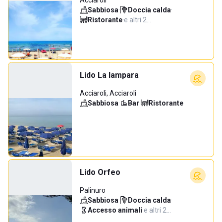
Acciaroli
Sabbiosa
·
Doccia calda
·
Ristorante
·
e altri 2…
Lido La lampara
Acciaroli, Acciaroli
Sabbiosa
·
Bar
·
Ristorante
Lido Orfeo
Palinuro
Sabbiosa
·
Doccia calda
·
Accesso animali
·
e altri 2…