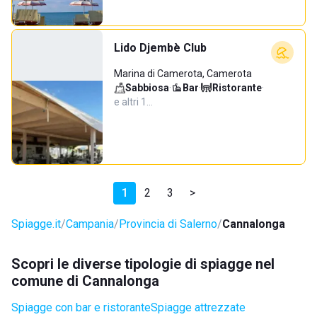
Lido Djembè Club
Marina di Camerota, Camerota
Sabbiosa
·
Bar
·
Ristorante
·
e altri 1…
1
2
3
>
Spiagge.it
Campania
Provincia di Salerno
Cannalonga
Scopri le diverse tipologie di spiagge nel
comune di Cannalonga
Spiagge con bar e ristorante
Spiagge attrezzate