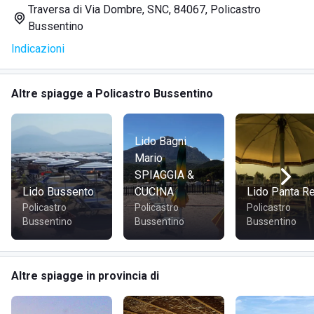
Traversa di Via Dombre, SNC, 84067, Policastro
servizi a disposizione.
Bussentino
Indicazioni
SERVIZI
Altre spiagge a Policastro Bussentino
Noleggio ombrelloni e lettini
Doccia
Cabine e spogliatoi
Lido Bagni
Wifi gratis
Mario
Zona svago per bambini
SPIAGGIA &
Animazione
Lido Bussento
CUCINA
Lido Panta Re
Parcheggio
Policastro
Policastro
Policastro
Area lettura con libri gratuiti e PC
Bussentino
Bussentino
Bussentino
Ping pong
Area pic-nic
Libreria gratuita
Altre spiagge in provincia di
Emporio mare
Tavola calda