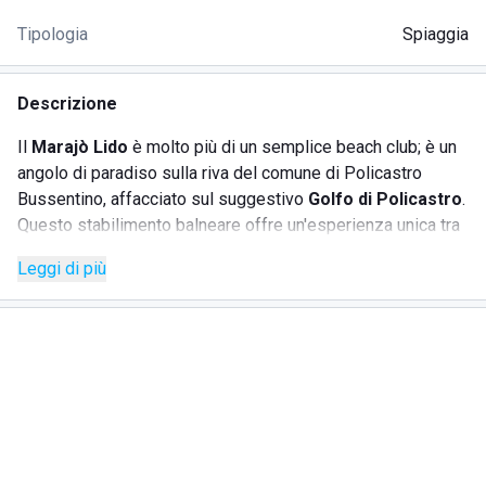
Tipologia
Spiaggia
Descrizione
Il
Marajò Lido
è molto più di un semplice beach club; è un
angolo di paradiso sulla riva del comune di Policastro
Bussentino, affacciato sul suggestivo
Golfo di Policastro
.
Questo stabilimento balneare offre un'esperienza unica tra
mare, cocktail e ottima musica, perfetta per giovani e
Leggi di più
famiglie. Grazie alla struttura moderna e all'igienizzazione
giornaliera, lo staff competente garantisce il massimo
comfort per il tuo soggiorno. Tra i servizi offerti, il
complesso balneare organizza nel pomeriggio happy hour
con buffet e musica dal vivo, prevalentemente caraibica,
con DJ. Il ristorante del lido offre deliziosi piatti locali,
mentre il servizio bar in spiaggia e la zona relax
completano l'offerta. Il Marajò Lido è un luogo ideale per
rilassarsi e godere di una giornata al mare con numerosi