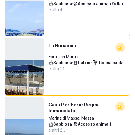
Sabbiosa
·
Accesso animali
·
Bar
·
e altri 4…
La Bonaccia
Forte dei Marmi
Sabbiosa
·
Cabine
·
Doccia calda
·
e altri 11…
Casa Per Ferie Regina
Immacolata
Marina di Massa, Massa
Sabbiosa
·
Accesso animali
·
e altri 2…