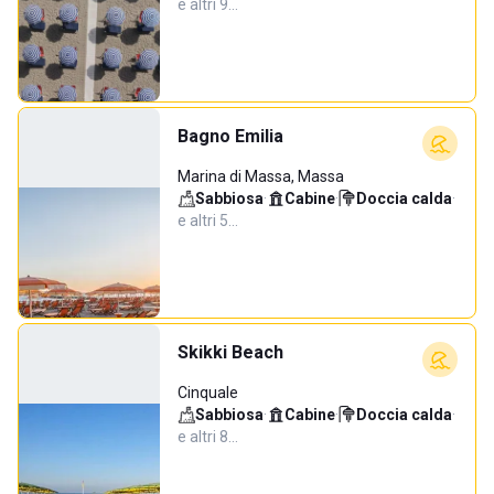
e altri 9…
Bagno Emilia
Marina di Massa, Massa
Sabbiosa
·
Cabine
·
Doccia calda
·
e altri 5…
Skikki Beach
Cinquale
Sabbiosa
·
Cabine
·
Doccia calda
·
e altri 8…