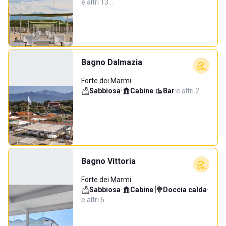
e altri 13…
Bagno Dalmazia
Forte dei Marmi
Sabbiosa
·
Cabine
·
Bar
·
e altri 2…
Bagno Vittoria
Forte dei Marmi
Sabbiosa
·
Cabine
·
Doccia calda
·
e altri 6…