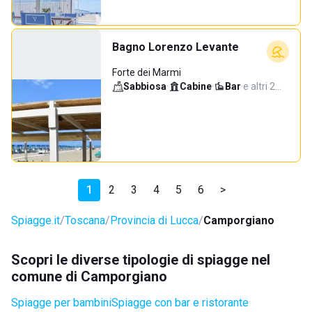
Bagno Lorenzo Levante
Forte dei Marmi
Sabbiosa
·
Cabine
·
Bar
·
e altri 2…
1
2
3
4
5
6
>
Spiagge.it
Toscana
Provincia di Lucca
Camporgiano
Scopri le diverse tipologie di spiagge nel
comune di Camporgiano
Spiagge per bambini
Spiagge con bar e ristorante