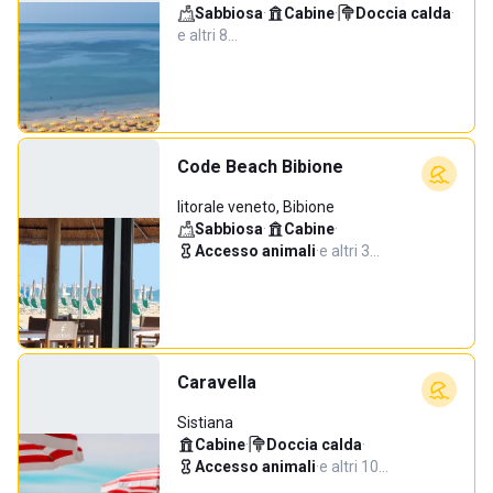
Sabbiosa
·
Cabine
·
Doccia calda
·
e altri 8…
Code Beach Bibione
litorale veneto, Bibione
Sabbiosa
·
Cabine
·
Accesso animali
·
e altri 3…
Caravella
Sistiana
Cabine
·
Doccia calda
·
Accesso animali
·
e altri 10…