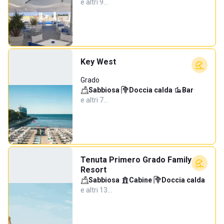
e altri 9…
Key West
Grado
Sabbiosa
·
Doccia calda
·
Bar
·
e altri 7…
Tenuta Primero Grado Family
Resort
Sabbiosa
·
Cabine
·
Doccia calda
·
e altri 13…