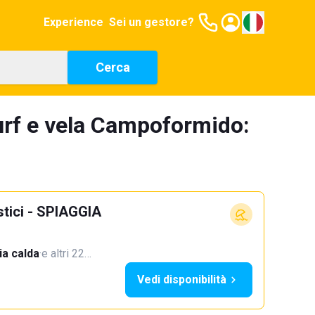
Experience
Sei un gestore?
Cerca
urf e vela Campoformido:
stici - SPIAGGIA
a calda
·
e altri 22…
Vedi disponibilità