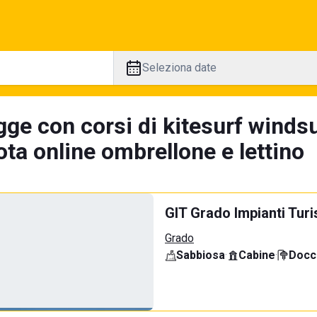
Seleziona date
gge con corsi di kitesurf winds
ta online ombrellone e lettino
GIT Grado Impianti Turi
Grado
Sabbiosa
·
Cabine
·
Docci