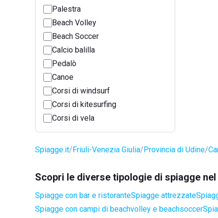
Palestra
Beach Volley
Beach Soccer
Calcio balilla
Pedalò
Canoe
Corsi di windsurf
Corsi di kitesurfing
Corsi di vela
Spiagge.it
Friuli-Venezia Giulia
Provincia di Udine
Ca
Scopri le diverse tipologie di spiagge 
Spiagge con bar e ristorante
Spiagge attrezzate
Spiagg
Spiagge con campi di beachvolley e beachsoccer
Spia