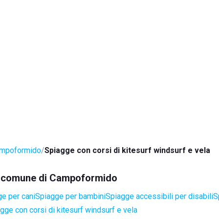
mpoformido
Spiagge con corsi di kitesurf windsurf e vela
nel comune di Campoformido
e per cani
Spiagge per bambini
Spiagge accessibili per disabili
S
gge con corsi di kitesurf windsurf e vela