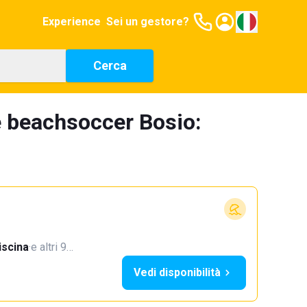
Experience
Sei un gestore?
Cerca
e beachsoccer Bosio:
iscina
·
e altri 9…
Vedi disponibilità