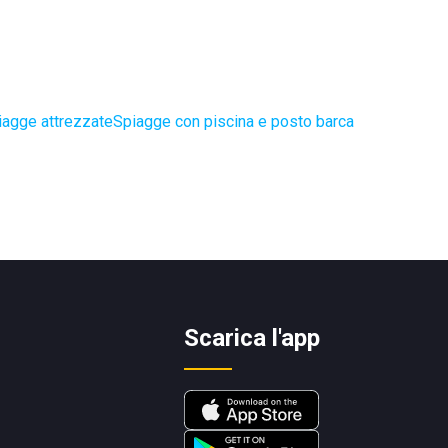
iagge attrezzate
Spiagge con piscina e posto barca
Scarica l'app