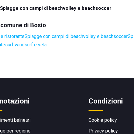
Spiagge con campi di beachvolley e beachsoccer
l comune di Bosio
e ristorante
Spiagge con campi di beachvolley e beachsoccer
Sp
itesurf windsurf e vela
notazioni
Condizioni
limenti balneari
Cookie policy
ge per regione
Privacy policy