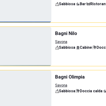
Sabbiosa
·
Bar
·
Ristoran
Bagni Nilo
Savona
Sabbiosa
·
Cabine
·
Docci
Bagni Olimpia
Savona
Sabbiosa
·
Doccia calda
·