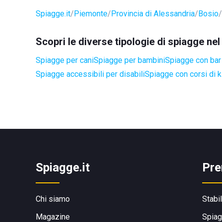
Spiagge.it
Piemonte
Provincia di Alessandria
Bosio
Scopri le diverse tipologie di spiagge ne
Spiagge per cani
Spiagge per bambini
Spiagge con bar 
Spiagge accessibili per disabili
Spiagge con corsi di k
Spiagge.it
Pre
Chi siamo
Stabi
Magazine
Spiag