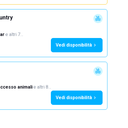
untry
ar
·
e altri 7…
Vedi disponibilità
ccesso animali
·
e altri 8…
Vedi disponibilità