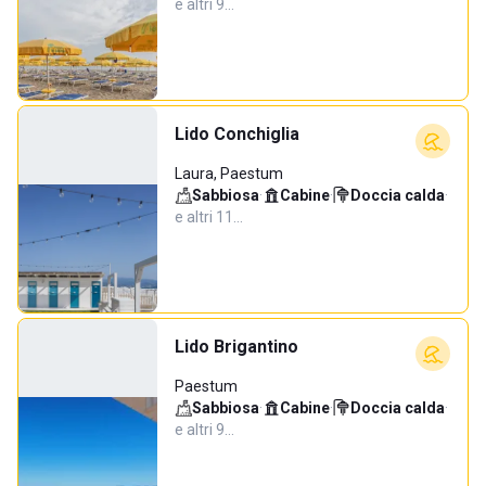
e altri 9…
Lido Conchiglia
Laura, Paestum
Sabbiosa
·
Cabine
·
Doccia calda
·
e altri 11…
Lido Brigantino
Paestum
Sabbiosa
·
Cabine
·
Doccia calda
·
e altri 9…