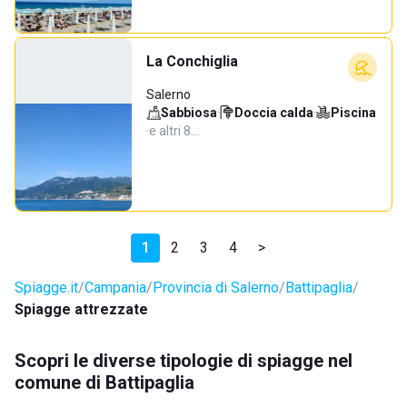
La Conchiglia
Salerno
Sabbiosa
·
Doccia calda
·
Piscina
·
e altri 8…
1
2
3
4
>
Spiagge.it
Campania
Provincia di Salerno
Battipaglia
Spiagge attrezzate
Scopri le diverse tipologie di spiagge nel
comune di Battipaglia