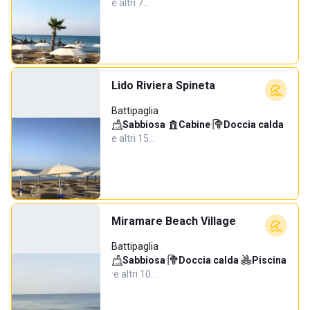
e altri 7…
Lido Riviera Spineta
Battipaglia
Sabbiosa
·
Cabine
·
Doccia calda
·
e altri 15…
Miramare Beach Village
Battipaglia
Sabbiosa
·
Doccia calda
·
Piscina
·
e altri 10…