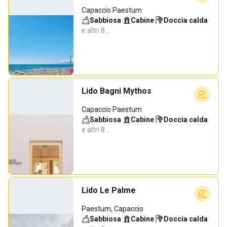
Capaccio Paestum
Sabbiosa
·
Cabine
·
Doccia calda
·
e altri 8…
Lido Bagni Mythos
Capaccio Paestum
Sabbiosa
·
Cabine
·
Doccia calda
·
e altri 8…
Lido Le Palme
Paestum, Capaccio
Sabbiosa
·
Cabine
·
Doccia calda
·