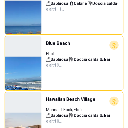
Sabbiosa
·
Cabine
·
Doccia calda
·
e altri 11…
Blue Beach
Eboli
Sabbiosa
·
Doccia calda
·
Bar
·
e altri 9…
Hawaiian Beach Village
Marina di Eboli, Eboli
Sabbiosa
·
Doccia calda
·
Bar
·
e altri 8…