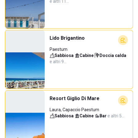
e altri 11…
Lido Brigantino
Paestum
Sabbiosa
·
Cabine
·
Doccia calda
·
e altri 9…
Resort Giglio Di Mare
Laura, Capaccio Paestum
Sabbiosa
·
Cabine
·
Bar
·
e altri 5…