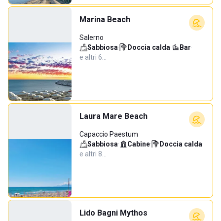
Marina Beach
Salerno
Sabbiosa
·
Doccia calda
·
Bar
·
e altri 6…
Laura Mare Beach
Capaccio Paestum
Sabbiosa
·
Cabine
·
Doccia calda
·
e altri 8…
Lido Bagni Mythos