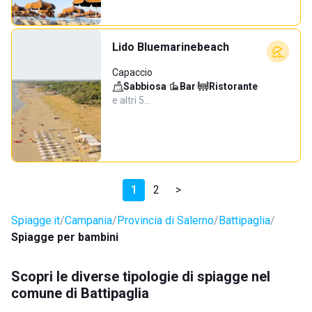
Lido Bluemarinebeach
Capaccio
Sabbiosa
·
Bar
·
Ristorante
·
e altri 5…
1
2
>
Spiagge.it
Campania
Provincia di Salerno
Battipaglia
Spiagge per bambini
Scopri le diverse tipologie di spiagge nel
comune di Battipaglia