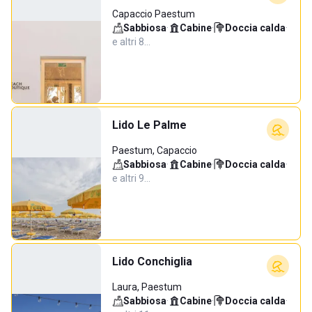
Capaccio Paestum
Sabbiosa
·
Cabine
·
Doccia calda
·
e altri 8…
Lido Le Palme
Paestum, Capaccio
Sabbiosa
·
Cabine
·
Doccia calda
·
e altri 9…
Lido Conchiglia
Laura, Paestum
Sabbiosa
·
Cabine
·
Doccia calda
·