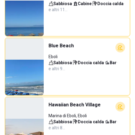
Sabbiosa
·
Cabine
·
Doccia calda
·
e altri 11…
Blue Beach
Eboli
Sabbiosa
·
Doccia calda
·
Bar
·
e altri 9…
Hawaiian Beach Village
Marina di Eboli, Eboli
Sabbiosa
·
Doccia calda
·
Bar
·
e altri 8…