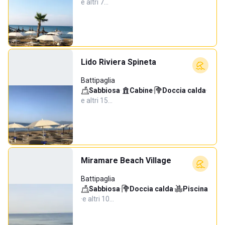
e altri 7…
Lido Riviera Spineta
Battipaglia
Sabbiosa
·
Cabine
·
Doccia calda
·
e altri 15…
Miramare Beach Village
Battipaglia
Sabbiosa
·
Doccia calda
·
Piscina
·
e altri 10…