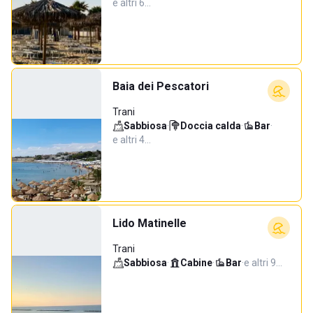
e altri 6…
Baia dei Pescatori
Trani
Sabbiosa
·
Doccia calda
·
Bar
·
e altri 4…
Lido Matinelle
Trani
Sabbiosa
·
Cabine
·
Bar
·
e altri 9…