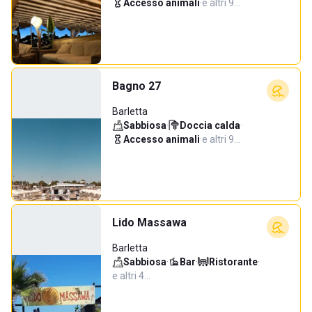
Accesso animali
·
e altri 9…
Bagno 27
Barletta
Sabbiosa
·
Doccia calda
·
Accesso animali
·
e altri 9…
Lido Massawa
Barletta
Sabbiosa
·
Bar
·
Ristorante
·
e altri 4…