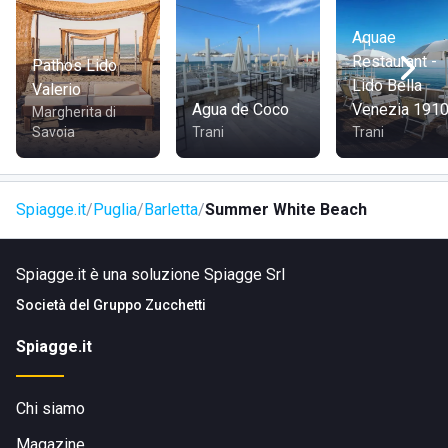
Aquae
Restaurant -
Pathos Lido
Lido Bella
Valerio
Agua de Coco
Venezia 191
Margherita di
Savoia
Trani
Trani
Spiagge.it
Puglia
Barletta
Summer White Beach
Spiagge.it è una soluzione Spiagge Srl
Società del
Gruppo Zucchetti
Spiagge.it
Chi siamo
Magazine