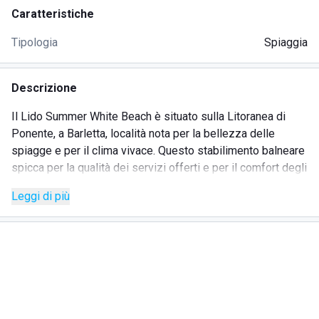
Caratteristiche
Tipologia
Spiaggia
Descrizione
Il Lido Summer White Beach è situato sulla Litoranea di
Ponente, a Barletta, località nota per la bellezza delle
spiagge e per il clima vivace. Questo stabilimento balneare
spicca per la qualità dei servizi offerti e per il comfort degli
stessi. Raggiungere il lido è veramente semplice poiché la
Leggi di più
zona è ben servita dai mezzi pubblici ed inoltre è presente
un ampio parcheggio che ti permetterà di lasciare la tua
macchina e goderti una giornata in spiaggia. Sono presenti
in loco anche negozi, banche, farmacie e tante altre attività
commerciali. Per quanto riguarda i servizi sono ampi e
diversificati per soddisfare ogni esigenza. È presente
un'area giochi per i bambini che potranno divertirsi in tutta