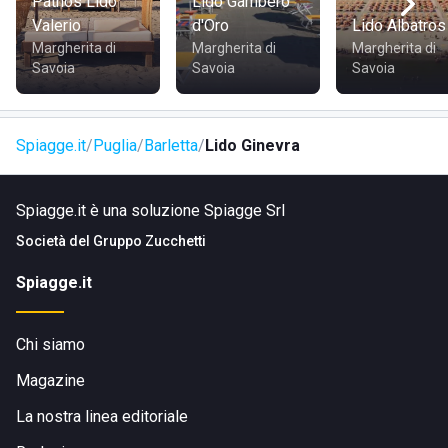
Pathos Lido
Lido Gambero
Valerio
d'Oro
Lido Albatros
Margherita di
Margherita di
Margherita di
Savoia
Savoia
Savoia
Spiagge.it
Puglia
Barletta
Lido Ginevra
Spiagge.it è una soluzione Spiagge Srl
Società del
Gruppo Zucchetti
Spiagge.it
Chi siamo
Magazine
La nostra linea editoriale