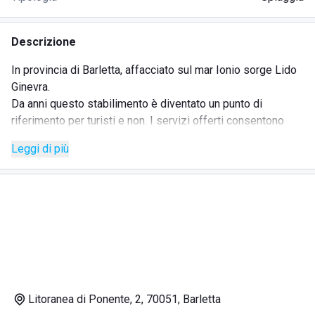
Descrizione
In provincia di Barletta, affacciato sul mar Ionio sorge Lido
Ginevra.
Da anni questo stabilimento è diventato un punto di
riferimento per turisti e non. I servizi offerti consentono
alle famiglie con bambini di poter trascorrere una vacanza
Leggi di più
piacevole. Tra i tanti servizi offerti, lo stabilimento propone
spettacoli di animazione direttamente in spiaggia, musica,
un campo da beach volley dove poter organizzare partite.
La struttura, inoltre, mette a disposizione bar e ristorante.
Il ristorante possiede una sala ricevimenti particolarmente
ampia dove poter organizzare feste; il menu terra o mare
consente di gustare cibi tipici della tradizione pugliese.
Possibilità di affittare cabine private dove poter custodire
oggetti personali.
Litoranea di Ponente, 2, 70051, Barletta