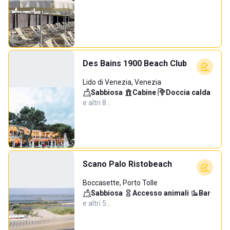
Des Bains 1900 Beach Club
Lido di Venezia, Venezia
Sabbiosa
·
Cabine
·
Doccia calda
·
e altri 8…
Scano Palo Ristobeach
Boccasette, Porto Tolle
Sabbiosa
·
Accesso animali
·
Bar
·
e altri 5…