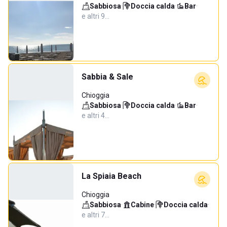
Sabbiosa
·
Doccia calda
·
Bar
·
e altri 9…
Sabbia & Sale
Chioggia
Sabbiosa
·
Doccia calda
·
Bar
·
e altri 4…
La Spiaia Beach
Chioggia
Sabbiosa
·
Cabine
·
Doccia calda
·
e altri 7…