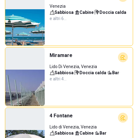
Venezia
Sabbiosa
·
Cabine
·
Doccia calda
·
e altri 6…
Miramare
Lido Di Venezia, Venezia
Sabbiosa
·
Doccia calda
·
Bar
·
e altri 4…
4 Fontane
Lido di Venezia, Venezia
Sabbiosa
·
Cabine
·
Bar