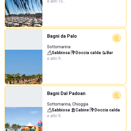
e altri 15…
Bagni da Palo
Sottomarina
Sabbiosa
·
Doccia calda
·
Bar
·
e altri 9…
Bagni Dal Padoan
Sottomarina, Chioggia
Sabbiosa
·
Cabine
·
Doccia calda
·
e altri 9…