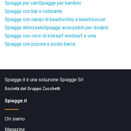
Spiagge per cani
Spiagge per bambini
Spiagge con bar e ristorante
Spiagge con campi di beachvolley e beachsoccer
Spiagge attrezzate
Spiagge accessibili per disabili
Spiagge con corsi di kitesurf windsurf e vela
Spiagge con piscina e posto barca
Spiagge.it è una soluzione Spiagge Srl
Società del
Gruppo Zucchetti
Spiagge.it
Chi siamo
Magazine