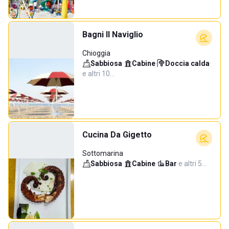
Bagni Il Naviglio
Chioggia
Sabbiosa
·
Cabine
·
Doccia calda
·
e altri 10…
Cucina Da Gigetto
Sottomarina
Sabbiosa
·
Cabine
·
Bar
·
e altri 5…