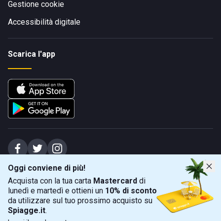
Gestione cookie
Accessibilità digitale
Scarica l'app
Oggi conviene di più!
Spiagge Srl - Sede legale: Via Marecchiese 48, 47923 Rimini (RN), IT -
Acquista con la tua carta
Mastercard
di
capitale sociale Euro 31245,57 - Iscritta al registro delle imprese di Rimini
lunedì e martedì e ottieni un
10% di sconto
Sede operativa: Via Flaminia 180, 47924 Rimini (RN), IT
-
+39 0541 772375
-
info@spiagge.it
- p.i./c.f. 04536640404
da utilizzare sul tuo prossimo acquisto su
Spiagge.it
.
Mappa
Filtra
©
2026
Spiagge Srl. Tutti i diritti riservati.