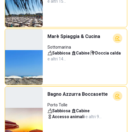
e altri 15…
Marè Spiaggia & Cucina
Sottomarina
Sabbiosa
·
Cabine
·
Doccia calda
·
e altri 14…
Bagno Azzurra Boccasette
Porto Tolle
Sabbiosa
·
Cabine
·
Accesso animali
·
e altri 9…