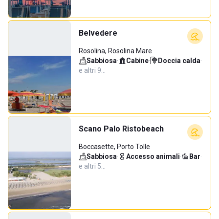
Belvedere
Rosolina, Rosolina Mare
Sabbiosa
·
Cabine
·
Doccia calda
·
e altri 9…
Scano Palo Ristobeach
Boccasette, Porto Tolle
Sabbiosa
·
Accesso animali
·
Bar
·
e altri 5…