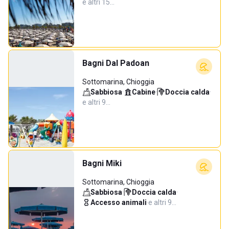
e altri 15…
Bagni Dal Padoan
Sottomarina, Chioggia
Sabbiosa
·
Cabine
·
Doccia calda
·
e altri 9…
Bagni Miki
Sottomarina, Chioggia
Sabbiosa
·
Doccia calda
·
Accesso animali
·
e altri 9…