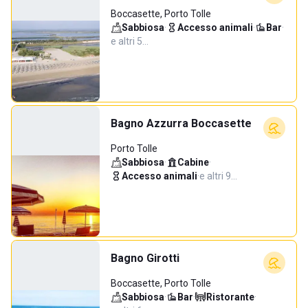
Boccasette, Porto Tolle
Sabbiosa
·
Accesso animali
·
Bar
·
e altri 5…
Bagno Azzurra Boccasette
Porto Tolle
Sabbiosa
·
Cabine
·
Accesso animali
·
e altri 9…
Bagno Girotti
Boccasette, Porto Tolle
Sabbiosa
·
Bar
·
Ristorante
·