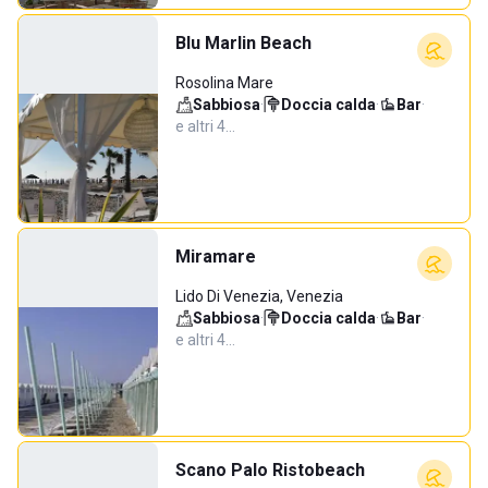
Blu Marlin Beach
Rosolina Mare
Sabbiosa
·
Doccia calda
·
Bar
·
e altri 4…
Miramare
Lido Di Venezia, Venezia
Sabbiosa
·
Doccia calda
·
Bar
·
e altri 4…
Scano Palo Ristobeach