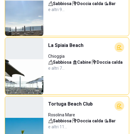
Sabbiosa
·
Doccia calda
·
Bar
·
e altri 9…
La Spiaia Beach
Chioggia
Sabbiosa
·
Cabine
·
Doccia calda
·
e altri 7…
Tortuga Beach Club
Rosolina Mare
Sabbiosa
·
Doccia calda
·
Bar
·
e altri 11…