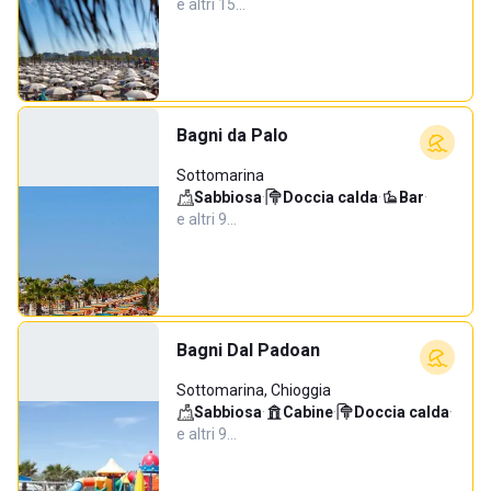
e altri 15…
Bagni da Palo
Sottomarina
Sabbiosa
·
Doccia calda
·
Bar
·
e altri 9…
Bagni Dal Padoan
Sottomarina, Chioggia
Sabbiosa
·
Cabine
·
Doccia calda
·
e altri 9…