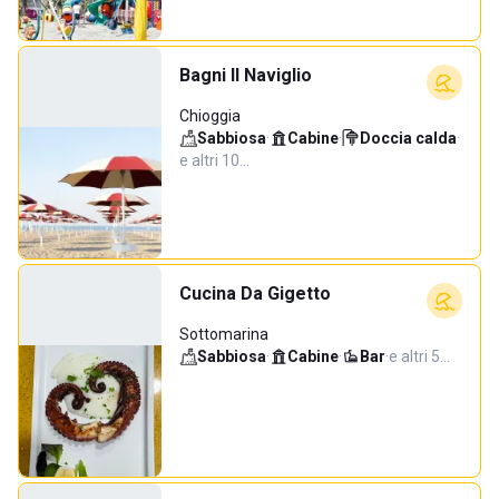
Bagni Il Naviglio
Chioggia
Sabbiosa
·
Cabine
·
Doccia calda
·
e altri 10…
Cucina Da Gigetto
Sottomarina
Sabbiosa
·
Cabine
·
Bar
·
e altri 5…