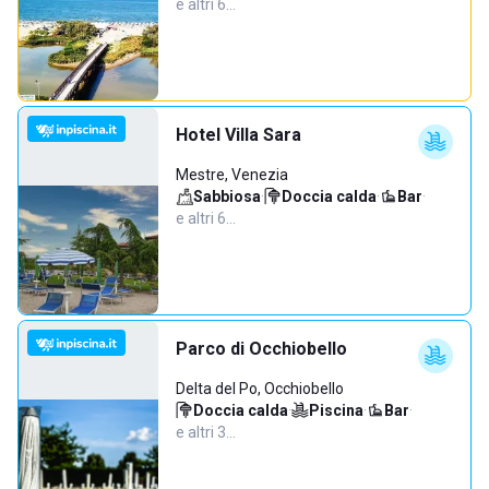
e altri 6…
Hotel Villa Sara
Mestre, Venezia
Sabbiosa
·
Doccia calda
·
Bar
·
e altri 6…
Parco di Occhiobello
Delta del Po, Occhiobello
Doccia calda
·
Piscina
·
Bar
·
e altri 3…