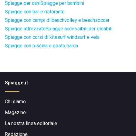
Spiagge per cani
Spiagge per bambini
Spiagge con bar e ristorante
Spiagge con campi di beachvolley e beachsoccer
Spiagge attrezzate
Spiagge accessibili per disabili
Spiagge con corsi di kitesurf windsurf e vela
Spiagge con piscina e posto barca
Spiagge.it
Chi siamo
Magazine
La nostra linea editoriale
Redazione