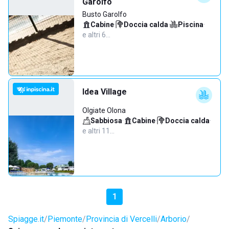
Garolfo
Busto Garolfo
Cabine
·
Doccia calda
·
Piscina
·
e altri 6…
Idea Village
Olgiate Olona
Sabbiosa
·
Cabine
·
Doccia calda
·
e altri 11…
1
Spiagge.it
Piemonte
Provincia di Vercelli
Arborio