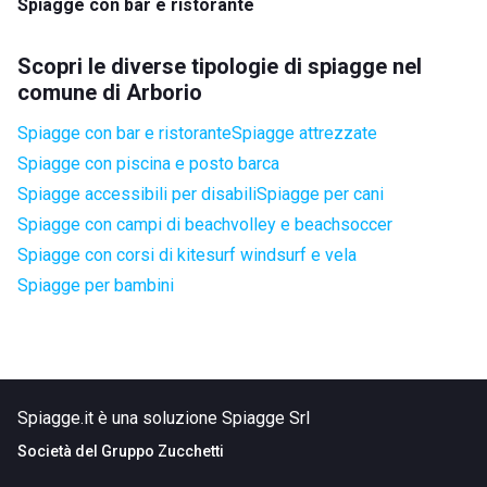
Spiagge con bar e ristorante
Scopri le diverse tipologie di spiagge nel
comune di Arborio
Spiagge con bar e ristorante
Spiagge attrezzate
Spiagge con piscina e posto barca
Spiagge accessibili per disabili
Spiagge per cani
Spiagge con campi di beachvolley e beachsoccer
Spiagge con corsi di kitesurf windsurf e vela
Spiagge per bambini
Spiagge.it è una soluzione Spiagge Srl
Società del
Gruppo Zucchetti