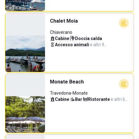
Chalet Moia
Chiaverano
Cabine
·
Doccia calda
·
Accesso animali
·
e altri 9…
Monate Beach
Travedona-Monate
Cabine
·
Bar
·
Ristorante
·
e altri 6…