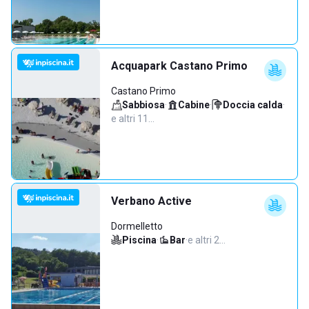
Acquapark Castano Primo
Castano Primo
Sabbiosa
·
Cabine
·
Doccia calda
·
e altri 11…
Verbano Active
Dormelletto
Piscina
·
Bar
·
e altri 2…