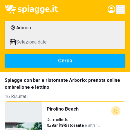
Arborio
Seleziona date
Cerca
Spiagge con bar e ristorante Arborio: prenota online
ombrellone e lettino
16 Risultati
Pirolino Beach
Dormelletto
Bar
·
Ristorante
·
e altri 1…