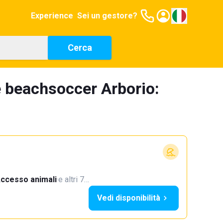
Experience
Sei un gestore?
Cerca
 beachsoccer Arborio:
ccesso animali
·
e altri 7…
Vedi disponibilità