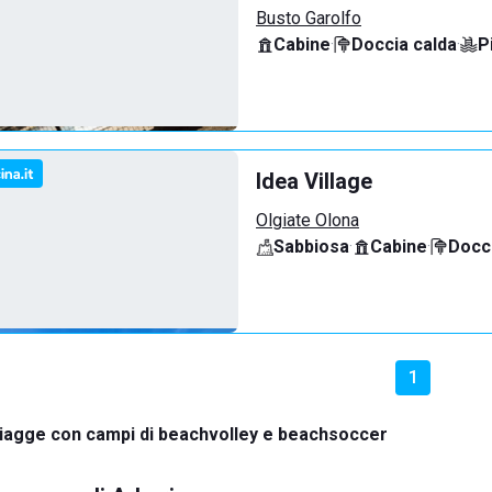
Busto Garolfo
Cabine
·
Doccia calda
·
P
Idea Village
Olgiate Olona
Sabbiosa
·
Cabine
·
Docci
1
iagge con campi di beachvolley e beachsoccer