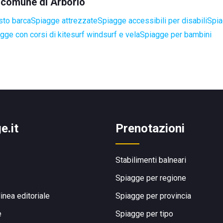
l comune di Arborio
sto barca
Spiagge attrezzate
Spiagge accessibili per disabili
Spia
gge con corsi di kitesurf windsurf e vela
Spiagge per bambini
e.it
Prenotazioni
Stabilimenti balneari
Spiagge per regione
linea editoriale
Spiagge per provincia
e
Spiagge per tipo