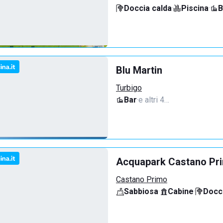
Doccia calda
·
Piscina
·
B
Blu Martin
Turbigo
Bar
·
e altri 4…
Acquapark Castano Pr
Castano Primo
Sabbiosa
·
Cabine
·
Docci