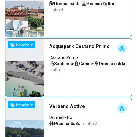
Doccia calda
·
Piscina
·
Bar
·
e altri 4…
Acquapark Castano Primo
Castano Primo
Sabbiosa
·
Cabine
·
Doccia calda
·
e altri 11…
Verbano Active
Dormelletto
Piscina
·
Bar
·
e altri 2…