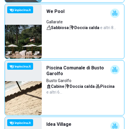
We Pool
Gallarate
Sabbiosa
·
Doccia calda
·
e altri 8…
Piscina Comunale di Busto
Garolfo
Busto Garolfo
Cabine
·
Doccia calda
·
Piscina
·
e altri 6…
Idea Village