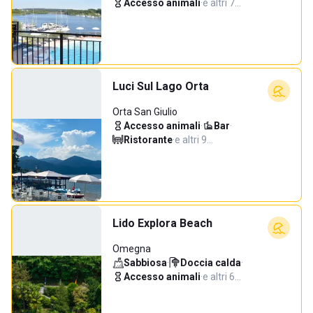
Accesso animali
·
e altri 7…
Luci Sul Lago Orta
Orta San Giulio
Accesso animali
·
Bar
·
Ristorante
·
e altri 9…
Lido Explora Beach
Omegna
Sabbiosa
·
Doccia calda
·
Accesso animali
·
e altri 6…