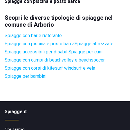
Spiagge con piscina e posto barca
Scopri le diverse tipologie di spiagge nel
comune di Arborio
Spiagge con bar e ristorante
Spiagge con piscina e posto barca
Spiagge attrezzate
Spiagge accessibili per disabili
Spiagge per cani
Spiagge con campi di beachvolley e beachsoccer
Spiagge con corsi di kitesurf windsurf e vela
Spiagge per bambini
Spiagge.it
Chi siamo