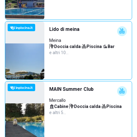
Lido di meina
Meina
Doccia calda
·
Piscina
·
Bar
·
e altri 10…
MAIN Summer Club
Mercallo
Cabine
·
Doccia calda
·
Piscina
·
e altri 5…