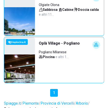
Olgiate Olona
Sabbiosa
·
Cabine
·
Doccia calda
·
e altri 11…
Oplà Village - Pogliano
Pogliano Milanese
Piscina
·
e altri 1…
1
Spiagge.it
Piemonte
Provincia di Vercelli
Arborio