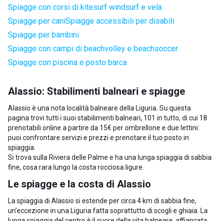
Spiagge con corsi di kitesurf windsurf e vela
Spiagge per cani
Spiagge accessibili per disabili
Spiagge per bambini
Spiagge con campi di beachvolley e beachsoccer
Spiagge con piscina e posto barca
Alassio: Stabilimenti balneari e spiagge
Alassio è una nota località balneare della
Liguria
. Su questa
pagina trovi tutti i suoi stabilimenti balneari, 101 in tutto, di cui 18
prenotabili online a partire da 15€ per ombrellone e due lettini:
puoi confrontare servizi e prezzi e prenotare il tuo posto in
spiaggia.
Si trova sulla Riviera delle Palme e ha una lunga spiaggia di sabbia
fine, cosa rara lungo la costa rocciosa ligure.
Le spiagge e la costa di Alassio
La spiaggia di Alassio si estende per circa 4 km di sabbia fine,
un'eccezione in una Liguria fatta soprattutto di scogli e ghiaia. La
lunga spiaggia del centro è il cuore della vita balneare, affiancata