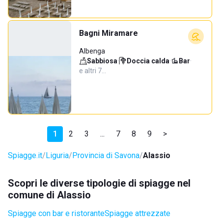
Bagni Miramare
Albenga
Sabbiosa
·
Doccia calda
·
Bar
·
e altri 7…
1
2
3
...
7
8
9
>
Spiagge.it
Liguria
Provincia di Savona
Alassio
Scopri le diverse tipologie di spiagge nel
comune di Alassio
Spiagge con bar e ristorante
Spiagge attrezzate