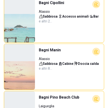
Bagni Cipollini
Alassio
Sabbiosa
·
Accesso animali
·
Bar
·
e altri 2…
Bagni Manin
Alassio
Sabbiosa
·
Cabine
·
Doccia calda
·
e altri 8…
Bagni Pino Beach Club
Laigueglia