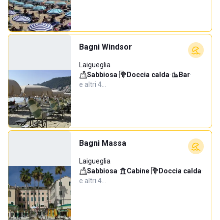
Bagni Windsor
Laigueglia
Sabbiosa
·
Doccia calda
·
Bar
·
e altri 4…
Bagni Massa
Laigueglia
Sabbiosa
·
Cabine
·
Doccia calda
·
e altri 4…