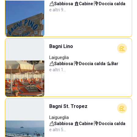
Sabbiosa
·
Cabine
·
Doccia calda
·
e altri 9…
Bagni Lino
Laigueglia
Sabbiosa
·
Doccia calda
·
Bar
·
e altri 1…
Bagni St. Tropez
Laigueglia
Sabbiosa
·
Cabine
·
Doccia calda
·
e altri 5…