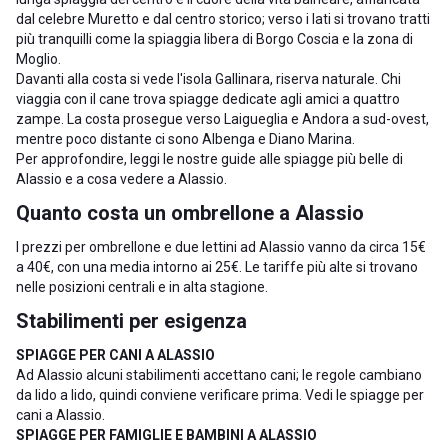
dal celebre Muretto e dal centro storico; verso i lati si trovano tratti
più tranquilli come la spiaggia libera di Borgo Coscia e la zona di
Moglio.
Davanti alla costa si vede l'isola Gallinara, riserva naturale. Chi
viaggia con il cane trova spiagge dedicate agli amici a quattro
zampe. La costa prosegue verso
Laigueglia
e
Andora
a sud-ovest,
mentre poco distante ci sono
Albenga
e
Diano Marina
.
Per approfondire, leggi le nostre guide alle
spiagge più belle di
Alassio
e a
cosa vedere a Alassio
.
Quanto costa un ombrellone a Alassio
I prezzi per ombrellone e due lettini ad Alassio vanno da circa 15€
a 40€, con una media intorno ai 25€. Le tariffe più alte si trovano
nelle posizioni centrali e in alta stagione.
Stabilimenti per esigenza
SPIAGGE PER CANI A ALASSIO
Ad Alassio alcuni stabilimenti accettano cani; le regole cambiano
da lido a lido, quindi conviene verificare prima. Vedi le
spiagge per
cani a Alassio
.
SPIAGGE PER FAMIGLIE E BAMBINI A ALASSIO