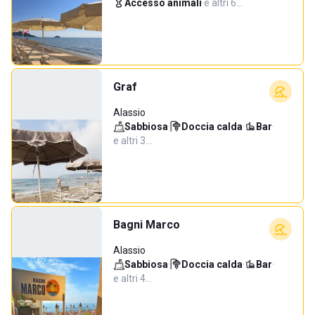
Accesso animali
·
e altri 6…
Graf
Alassio
Sabbiosa
·
Doccia calda
·
Bar
·
e altri 3…
Bagni Marco
Alassio
Sabbiosa
·
Doccia calda
·
Bar
·
e altri 4…