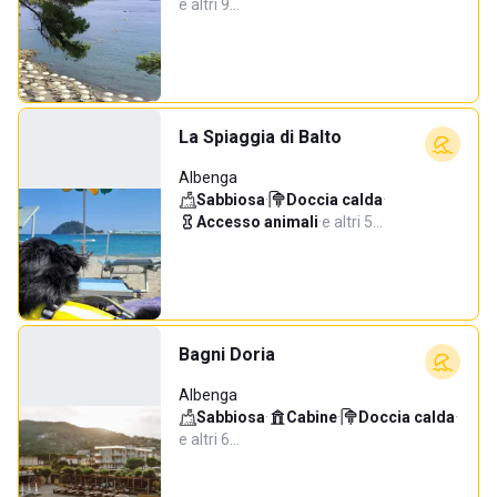
e altri 9…
La Spiaggia di Balto
Albenga
Sabbiosa
·
Doccia calda
·
Accesso animali
·
e altri 5…
Bagni Doria
Albenga
Sabbiosa
·
Cabine
·
Doccia calda
·
e altri 6…