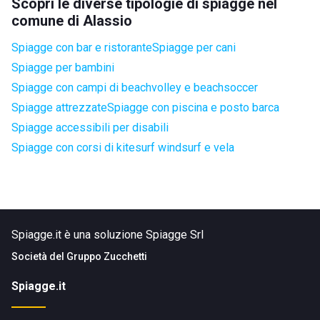
Scopri le diverse tipologie di spiagge nel
comune di Alassio
Spiagge con bar e ristorante
Spiagge per cani
Spiagge per bambini
Spiagge con campi di beachvolley e beachsoccer
Spiagge attrezzate
Spiagge con piscina e posto barca
Spiagge accessibili per disabili
Spiagge con corsi di kitesurf windsurf e vela
Spiagge.it è una soluzione Spiagge Srl
Società del
Gruppo Zucchetti
Spiagge.it