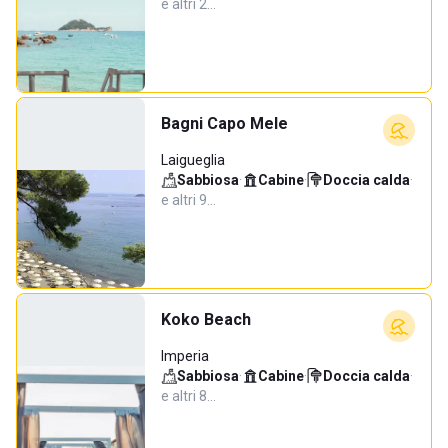
e altri 2…
Bagni Capo Mele
Laigueglia
Sabbiosa
·
Cabine
·
Doccia calda
·
e altri 9…
Koko Beach
Imperia
Sabbiosa
·
Cabine
·
Doccia calda
·
e altri 8…