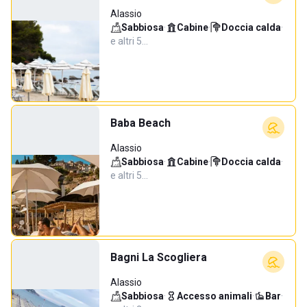
Alassio
Sabbiosa
·
Cabine
·
Doccia calda
·
e altri 5…
Baba Beach
Alassio
Sabbiosa
·
Cabine
·
Doccia calda
·
e altri 5…
Bagni La Scogliera
Alassio
Sabbiosa
·
Accesso animali
·
Bar
·