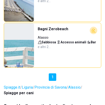
e altri 2…
Bagni Zerobeach
Alassio
Sabbiosa
·
Accesso animali
·
Bar
·
e altri 2…
1
Spiagge.it
Liguria
Provincia di Savona
Alassio
Spiagge per cani