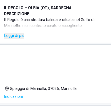
IL REGOLO – OLBIA (OT), SARDEGNA
DESCRIZIONE
Il Regolo è una struttura balneare situata nel Golfo di
Marinella, in un contesto curato e accogliente.
La struttura offre lettini e ombrelloni per vivere una giornata
Leggi di più
al mare all’insegna del comfort e del relax. Sono inoltre
disponibili docce, Wi-Fi e servizio bar direttamente sotto
l’ombrellone.
SERVIZI
Lettini
Ombrelloni
Docce
Accesso animali
Wi-Fi
Spiaggia di Marinella, 07026, Marinella
Plastic free
Indicazioni
Spiaggia accessibile a disabili
Spiaggia con servizi dedicati a portatori di handicap
Servizio bar sotto l’ombrellone