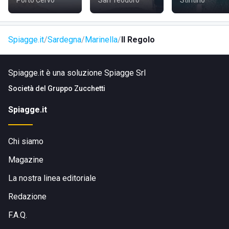
Porto Cervo
San Teodoro
Stintino
Spiagge.it
Sardegna
Marinella
Il Regolo
Spiagge.it è una soluzione Spiagge Srl
Società del
Gruppo Zucchetti
Spiagge.it
Chi siamo
Magazine
La nostra linea editoriale
Redazione
F.A.Q.