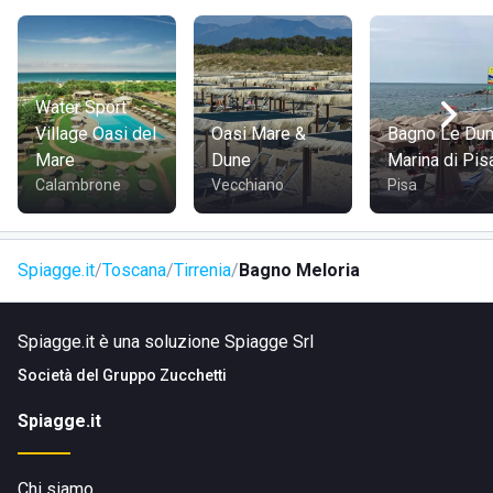
COME RAGGIUNGERE BAGNO MELORIA
Per raggiungere il Bagno Meloria partendo da
Pisa
, si può
arrivare in circa 24 minuti guidando lungo Viale
Water Sport
Mezzapiaggia, oppure utilizzando i bus 010, 070, 080, 120,
Village Oasi del
Oasi Mare &
Bagno Le Du
140 e 875 da Torre 1. Da
Livorno
, si può prendere la Strada
Mare
Dune
Marina di Pis
Provinciale 224 per un viaggio di 18 minuti in auto, o il bus
Calambrone
Vecchiano
Pisa
10 da Piazza della Repubblica, che arriva in 38 minuti.
Visita il sito di
Bagno Meloria
Spiagge.it
Toscana
Tirrenia
Bagno Meloria
Spiagge.it è una soluzione Spiagge Srl
Società del
Gruppo Zucchetti
Spiagge.it
Chi siamo