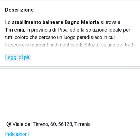
Descrizione
Lo
stabilimento balneare Bagno Meloria
si trova a
Tirrenia
, in provincia di Pisa, ed è la soluzione ideale per
tutti coloro che cercano un luogo paradisiaco in cui
trascorrere momenti indimenticabili. Situato su uno dei tratti
del
Mar Tirreno
più attraenti e vivaci dell'intera penisola, il
Leggi di più
Bagno Meloria è sinonimo di benessere, divertimento e
relax. Dotato di ogni comodità, offre tutti i servizi necessari
per garantire un'esperienza di vacanza perfetta, all'insegna
del sole e del riposo. Ideale per le famiglie, grazie alle sue
acque digradanti e a un'area giochi sicura per i bambini,
consente anche agli adulti di godere di momenti di
tranquillità.
Viale del Tirreno, 60, 56128, Tirrenia
SERVIZI
Indicazioni