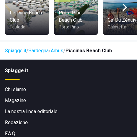
Le Dune Beach
Porto Pino
Club
Beach Club
Ca' Du Zénaiv
Teulada
Porto Pino
Calasetta
Spiagge.it
Sardegna
Arbus
Piscinas Beach Club
Spiagge.it
Chi siamo
Magazine
La nostra linea editoriale
Redazione
F.A.Q.