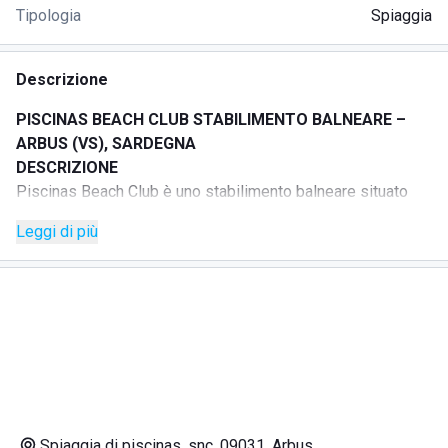
Tipologia
Spiaggia
Descrizione
PISCINAS BEACH CLUB STABILIMENTO BALNEARE –
ARBUS (VS), SARDEGNA
DESCRIZIONE
Piscinas Beach Club è uno stabilimento balneare situato
sulla spiaggia di Piscinas, nel territorio di Arbus, in
Leggi di più
Sardegna.
La struttura si trova nel contesto della Costa Verde ed è
pensata per chi cerca una spiaggia rilassante, romantica e
curata. È una soluzione adatta a coppie, famiglie e gruppi di
amici che desiderano vivere una giornata al mare tra relax,
divertimento e tranquillità.
Lo staff è preparato, gentile e disponibile, pronto ad
accogliere gli ospiti e a rendere l’esperienza piacevole
durante la permanenza in spiaggia.
Spiaggia di piscinas, snc, 09031, Arbus