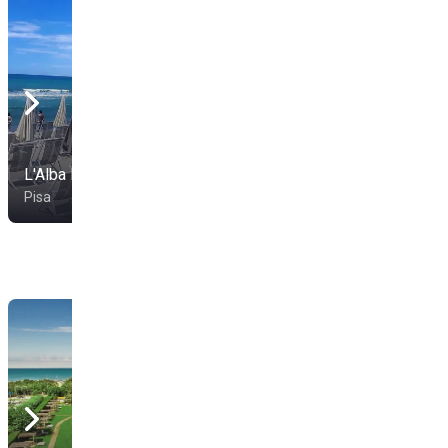
L'Alba Big Fish
Bagno La Tintarelleria
Pisa
Calambrone