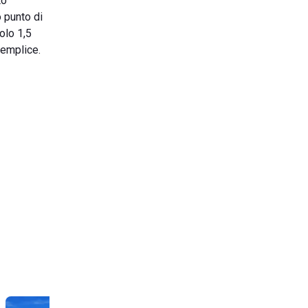
to
o punto di
solo 1,5
semplice.