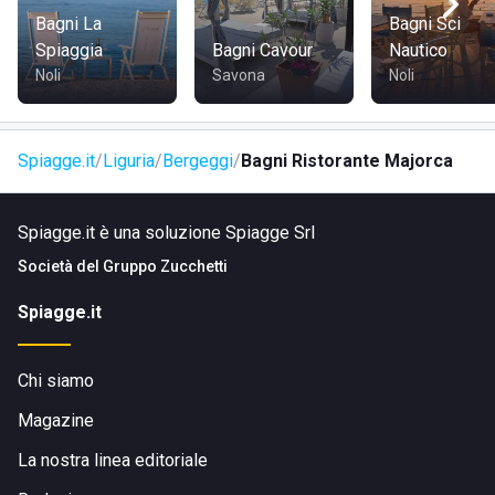
Bagni La
Bagni Sci
Spiaggia
Bagni Cavour
Nautico
Noli
Savona
Noli
DOVE SI TROVA LO STABILIMENTO BALNEARE BAGNI
RISTORANTE MAJORCA
Spiagge.it
Liguria
Bergeggi
Bagni Ristorante Majorca
Lo stabilimento balneare è collocato sulla riva del Golfo di
Spiagge.it è una soluzione Spiagge Srl
Bergeggi, poco distante da Zinola, in via Aurelia 17028,
Bergeggi, in provincia di Savona.
Società del
Gruppo Zucchetti
Spiagge.it
COME RAGGIUNGERE LO STABILIMENTO BALNEARE
Chi siamo
BAGNI RISTORANTE MAJORCA
Magazine
La nostra linea editoriale
Raggiungere lo stabilimento è facile, basta percorrere la via