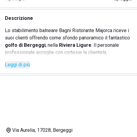
Descrizione
Lo stabilimento balneare Bagni Ristorante Majorca riceve i
suoi clienti offrendo come sfondo panoramico il fantastico
golfo di Bergeggi
, nella
Riviera Ligure
. Il personale
professionale accoglie con cortesie la clientela,
assicurando un servizio impeccabile al fine di garantire la
Leggi di più
migliore esperienza vacanziera. Lo stabilimento balneare
Bagni Ristorante Majorca vanta una spiccata
considerazione ad ogni dettaglio, come dimostra il
bar
dallo stile moderno ed accogliente, decorato da vetrate che
garantiscono di ammirare il panorama. Il ristorante presenta
piatti tipici della gastronomia locale, tutti preparati usando
ingredienti eccellenti. Lo stabilimento balneare quali servizi
offre:
Via Aurelia, 17028, Bergeggi
· Sdraio e lettini;