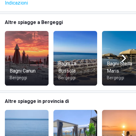
Indicazioni
· Cabine e spogliatoi;
Altre spiagge a Bergeggi
· Wifi libero;
· Zona RelaX;
· Sport acquatici;
Bagni La
Bagni Stella
· Accessibilità ai disabili;
Bagni Canun
Bussola
Maris
Bergeggi
Bergeggi
Bergeggi
· Nursery;
· Affitto canoe;
Altre spiagge in provincia di
· Parco giochi per bambini;
· Campo da beach volley regolamentare.