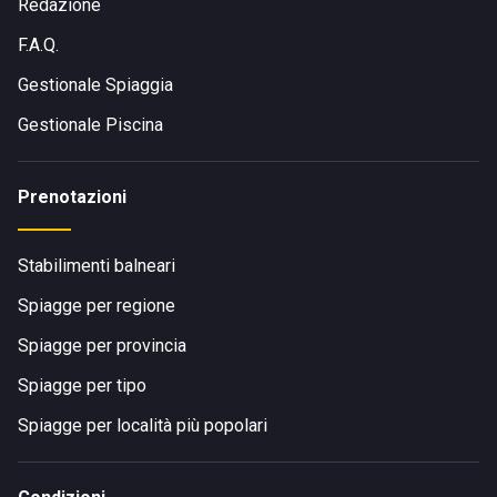
Aurelia, cioè la Strada Statale 1, da Zinola oppure da
Redazione
Spotorno.
F.A.Q.
Gestionale Spiaggia
Gestionale Piscina
Prenotazioni
Stabilimenti balneari
Spiagge per regione
Spiagge per provincia
Spiagge per tipo
Spiagge per località più popolari