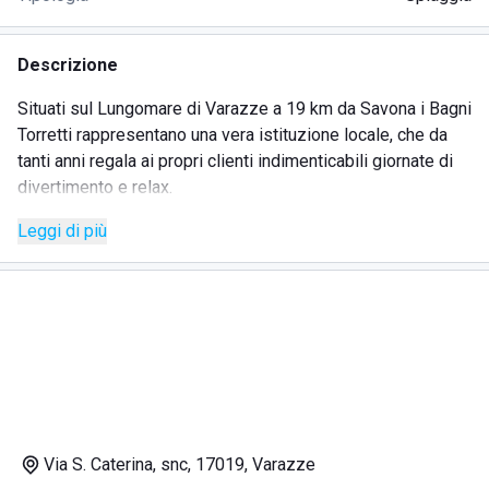
Descrizione
Situati sul Lungomare di Varazze a 19 km da Savona i Bagni
Torretti rappresentano una vera istituzione locale, che da
tanti anni regala ai propri clienti indimenticabili giornate di
divertimento e relax.
Lo stabilimento si trova in una zona centrale rispetto al
Leggi di più
centro abitato, in posizione comoda per raggiungere in una
manciata di passi alberghi e ristoranti: la stessa famiglia
Torretti gestisce un hotel situato a pochi minuti dal lido.
I bagni sono famosi per la lunga spiaggia sabbiosa, che
ospita 4 file di ombrelloni, lettini e sdraio che possono
essere affittati su base giornaliera, settimanale, mensile o
stagionale.
In questo tratto di litorale ligure, grazie alla conformazione
della costa ed alla barriera naturale offerta degli scogli,
Via S. Caterina, snc, 17019, Varazze
l'acqua del mare è quasi sempre calma, ideale per garantire