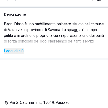
Descrizione
Bagni Diana è uno stabilimento balneare situato nel comune
di Varazze, in provincia di Savona. La spiaggia è sempre
pulita e in ordine, e proprio la cura rappresenta uno dei punti
di forza principali del lido. Nell'elenco dei tanti servizi
proposti figurano l'animazione per i clienti, un'area giochi
Leggi di più
pensata esclusivamente per i bambini, la possibilità di fare
una doccia calda prima di tornare a casa, bar e ristorazione
con menu di tavola calda e fredda. Il tutto è accompagnato
dal mare eccezionale che bagna la costa di Varazze e
l'idilliaco paesaggio che si può ammirare stando
comodamente seduti sul lettino, dal momento che si è
immersi nell'affascinante Parco Naturale Regionale del
Beigua.
Via S. Caterina, snc, 17019, Varazze
Uno dei fiori all'occhiello di Bagni Diana è il servizio di